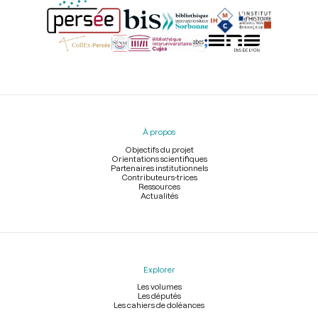
Menu
du
pied
À propos
de
page
Objectifs du projet
Orientations scientifiques
Partenaires institutionnels
Contributeurs-trices
Ressources
Actualités
Explorer
Les volumes
Les députés
Les cahiers de doléances