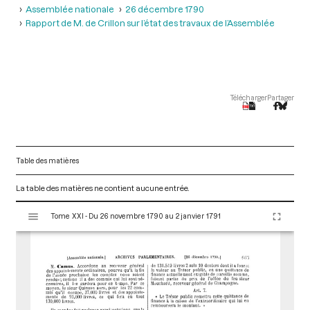
Assemblée nationale
26 décembre 1790
Rapport de M. de Crillon sur l’état des travaux de l’Assemblée
Télécharger
Partager
Table des matières
La table des matières ne contient aucune entrée.
V
Tome XXI - Du 26 novembre 1790 au 2 janvier 1791
i
s
u
a
l
i
s