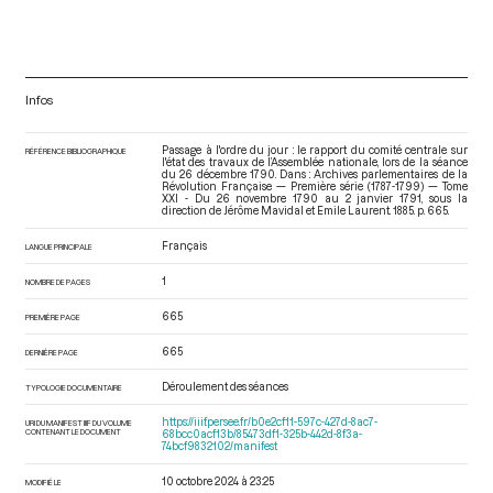
Infos
Passage à l'ordre du jour : le rapport du comité centrale sur
RÉFÉRENCE BIBLIOGRAPHIQUE
l'état des travaux de l’Assemblée nationale, lors de la séance
du 26 décembre 1790. Dans : Archives parlementaires de la
Révolution Française — Première série (1787-1799) — Tome
XXI - Du 26 novembre 1790 au 2 janvier 1791
, sous la
direction de Jérôme Mavidal et Emile Laurent. 1885. p. 665.
Français
LANGUE PRINCIPALE
1
NOMBRE DE PAGES
665
PREMIÈRE PAGE
665
DERNIÈRE PAGE
Déroulement des séances
TYPOLOGIE DOCUMENTAIRE
https://iiif.persee.fr/b0e2cf11-597c-427d-8ac7-
URI DU MANIFEST IIIF DU VOLUME
CONTENANT LE DOCUMENT
68bcc0acf13b/85473df1-325b-442d-8f3a-
74bcf9832102/manifest
10 octobre 2024 à 23:25
MODIFIÉ LE