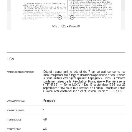
53 sur 823
• Page 46
Infos
Décret rapportant le décret du 7, en ce qui concerne les
RÉFÉRENCE BIBLIOGRAPHIQUE
mesures prescrites à l’égard des biens appartenant en France
à tous autres étrangers qu’aux Espagnols. Dans : Archives
parlementaires de la Révolution Française — Première série
(1787-1799) — Tome LXXIV - Du 12 septembre 1793 au 22
septembre 1793
, sous la direction de Lodoïs Lataste et Louis
Claveau et Constant Pionnier et Gaston Barbier. 1909. p. 46.
Français
LANGUE PRINCIPALE
1
NOMBRE DE PAGES
46
PREMIÈRE PAGE
46
DERNIÈRE PAGE