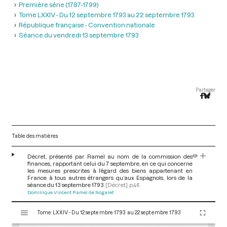
Première série (1787-1799)
Tome LXXIV - Du 12 septembre 1793 au 22 septembre 1793
République française - Convention nationale
Séance du vendredi 13 septembre 1793
Partager
Table des matières
Décret, présenté par Ramel au nom de la commission des
finances, rapportant celui du 7 septembre, en ce qui concerne
les mesures prescrites à l’égard des biens appartenant en
France à tous autres étrangers qu’aux Espagnols, lors de la
séance du 13 septembre 1793
[Décret]
p.46
Dominique Vincent Ramel de Nogaret
V
Tome LXXIV - Du 12 septembre 1793 au 22 septembre 1793
i
s