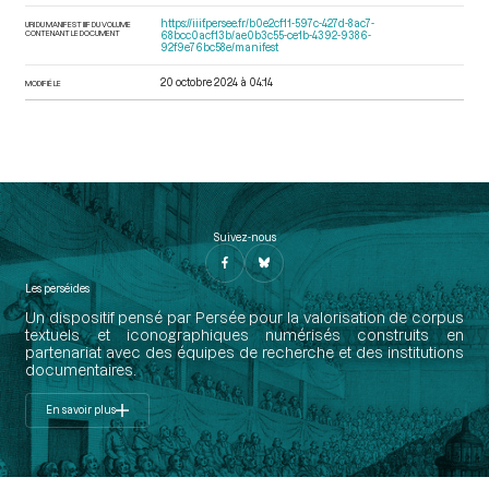
https://iiif.persee.fr/b0e2cf11-597c-427d-8ac7-
URI DU MANIFEST IIIF DU VOLUME
CONTENANT LE DOCUMENT
68bcc0acf13b/ae0b3c55-ce1b-4392-9386-
92f9e76bc58e/manifest
20 octobre 2024 à 04:14
MODIFIÉ LE
Suivez-nous
Les perséides
Un dispositif pensé par Persée pour la valorisation de corpus
textuels et iconographiques numérisés construits en
partenariat avec des équipes de recherche et des institutions
documentaires.
En savoir plus