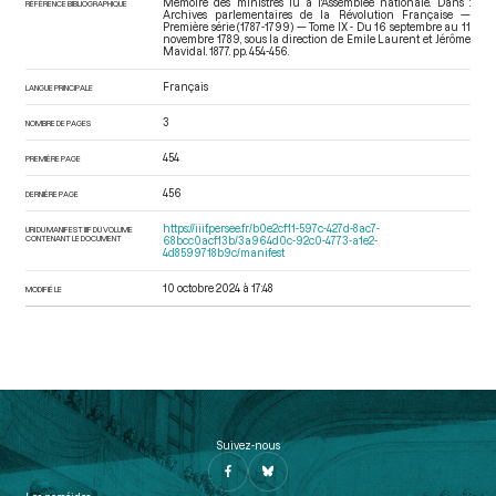
Mémoire des ministres lu à l'Assemblée nationale. Dans :
RÉFÉRENCE BIBLIOGRAPHIQUE
Archives parlementaires de la Révolution Française —
Première série (1787-1799) — Tome IX - Du 16 septembre au 11
novembre 1789
, sous la direction de Emile Laurent et Jérôme
Mavidal. 1877. pp. 454-456.
Français
LANGUE PRINCIPALE
3
NOMBRE DE PAGES
454
PREMIÈRE PAGE
456
DERNIÈRE PAGE
https://iiif.persee.fr/b0e2cf11-597c-427d-8ac7-
URI DU MANIFEST IIIF DU VOLUME
CONTENANT LE DOCUMENT
68bcc0acf13b/3a964d0c-92c0-4773-a1e2-
4d8599718b9c/manifest
10 octobre 2024 à 17:48
MODIFIÉ LE
Suivez-nous