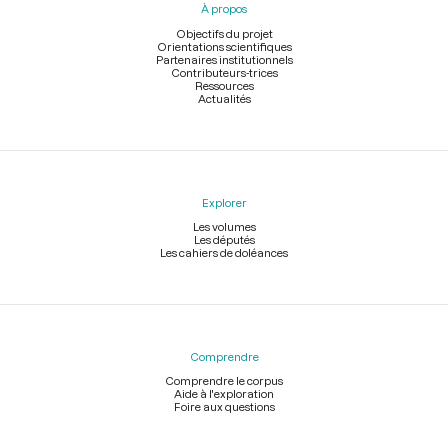
À propos
de
page
Objectifs du projet
Orientations scientifiques
Partenaires institutionnels
Contributeurs-trices
Ressources
Actualités
Explorer
Les volumes
Les députés
Les cahiers de doléances
Comprendre
Comprendre le corpus
Aide à l'exploration
Foire aux questions