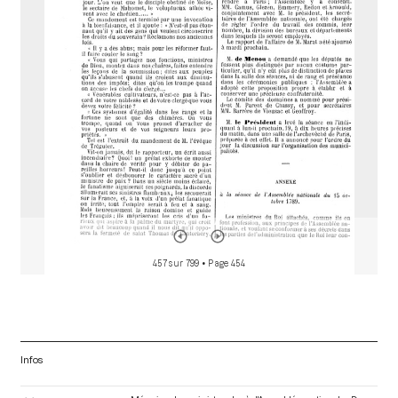
d
o
r
457 sur 799
• Page 454
Infos