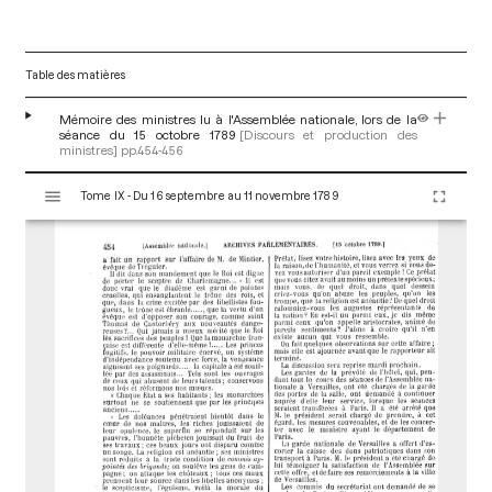
Table des matières
Mémoire des ministres lu à l'Assemblée nationale, lors de la
séance du 15 octobre 1789
[Discours et production des
ministres]
pp.454-456
V
Tome IX - Du 16 septembre au 11 novembre 1789
i
s
u
a
l
i
s
e
u
r
M
i
r
a