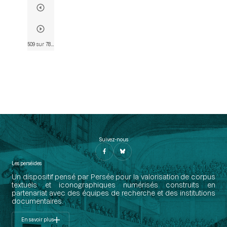
509 sur 782
• Page 483
Suivez-nous
Les perséides
Un dispositif pensé par Persée pour la valorisation de corpus
textuels et iconographiques numérisés construits en
partenariat avec des équipes de recherche et des institutions
documentaires.
En savoir plus