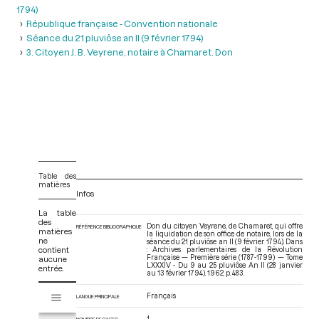
1794)
République française - Convention nationale
Séance du 21 pluviôse an II (9 février 1794)
3. Citoyen J. B. Veyrene, notaire à Chamaret. Don
Table des
matières
Infos
La table
des
Don du citoyen Veyrene, de Chamaret, qui offre
RÉFÉRENCE BIBLIOGRAPHIQUE
matières
la liquidation de son office de notaire, lors de la
ne
séance du 21 pluviôse an II (9 février 1794). Dans
contient
: Archives parlementaires de la Révolution
Française — Première série (1787-1799) — Tome
aucune
LXXXIV - Du 9 au 25 pluviôse An II (28 janvier
entrée.
au 13 février 1794)
. 1962. p. 483.
V
Français
Tome LXXXIV - Du 9 au 25 pluviôse An II (28 janvier au 13 février 1794)
LANGUE PRINCIPALE
i
s
1
NOMBRE DE PAGES