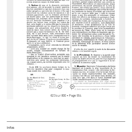
a
d
o
r
623 sur 800
• Page 554
Infos