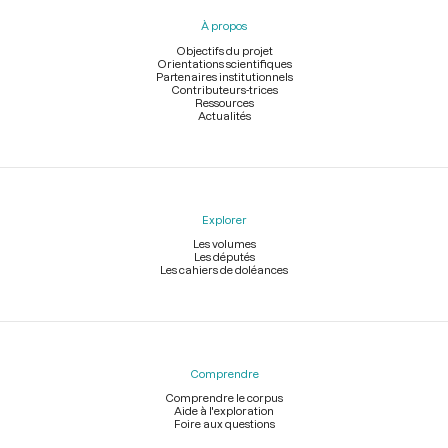
pied
À propos
de
page
Objectifs du projet
Orientations scientifiques
Partenaires institutionnels
Contributeurs-trices
Ressources
Actualités
Explorer
Les volumes
Les députés
Les cahiers de doléances
Comprendre
Comprendre le corpus
Aide à l'exploration
Foire aux questions