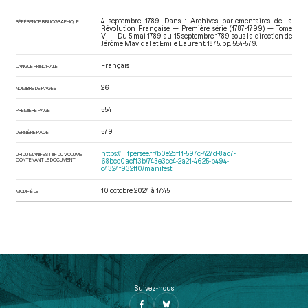
4 septembre 1789. Dans : Archives parlementaires de la
RÉFÉRENCE BIBLIOGRAPHIQUE
Révolution Française — Première série (1787-1799) — Tome
VIII - Du 5 mai 1789 au 15 septembre 1789
, sous la direction de
Jérôme Mavidal et Emile Laurent. 1875. pp. 554-579.
Français
LANGUE PRINCIPALE
26
NOMBRE DE PAGES
554
PREMIÈRE PAGE
579
DERNIÈRE PAGE
https://iiif.persee.fr/b0e2cf11-597c-427d-8ac7-
URI DU MANIFEST IIIF DU VOLUME
CONTENANT LE DOCUMENT
68bcc0acf13b/743e3cc4-2a21-4625-b494-
c4324f932ff0/manifest
10 octobre 2024 à 17:45
MODIFIÉ LE
Suivez-nous