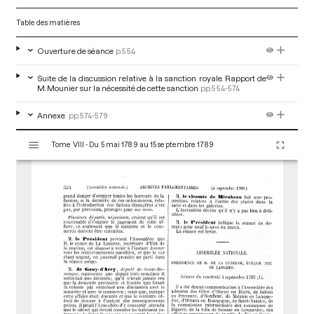
Table des matières
Ouverture de séance
p.554
Suite de la discussion relative à la sanction royale. Rapport de
M. Mounier sur la nécessité de cette sanction
pp.554-574
Annexe
pp.574-579
V
Tome VIII - Du 5 mai 1789 au 15 septembre 1789
i
s
u
a
l
i
s
e
u
r
M
i
r