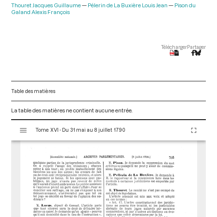
Thouret Jacques Guillaume
Pélerin de La Buxière Louis Jean
Pison du
Galand Alexis François
Télécharger
Partager
Table des matières
La table des matières ne contient aucune entrée.
V
Tome XVI - Du 31 mai au 8 juillet 1790
i
s
u
a
l
i
s
e
u
r