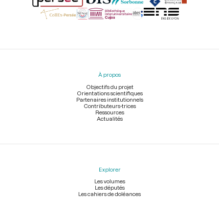
Menu
du
pied
À propos
de
page
Objectifs du projet
Orientations scientifiques
Partenaires institutionnels
Contributeurs-trices
Ressources
Actualités
Explorer
Les volumes
Les députés
Les cahiers de doléances