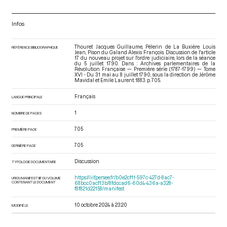
Infos
Thouret Jacques Guillaume, Pélerin de La Buxière Louis
RÉFÉRENCE BIBLIOGRAPHIQUE
Jean, Pison du Galand Alexis François. Discussion de l'article
17 du nouveau projet sur l'ordre judiciaire, lors de la séance
du 5 juillet 1790. Dans : Archives parlementaires de la
Révolution Française — Première série (1787-1799) — Tome
XVI - Du 31 mai au 8 juillet 1790
, sous la direction de Jérôme
Mavidal et Emile Laurent. 1883. p. 705.
Français
LANGUE PRINCIPALE
1
NOMBRE DE PAGES
705
PREMIÈRE PAGE
705
DERNIÈRE PAGE
Discussion
TYPOLOGIE DOCUMENTAIRE
https://iiif.persee.fr/b0e2cf11-597c-427d-8ac7-
URI DU MANIFEST IIIF DU VOLUME
CONTENANT LE DOCUMENT
68bcc0acf13b/8fdccad6-60d4-436a-a328-
f8f821d22158/manifest
10 octobre 2024 à 23:20
MODIFIÉ LE