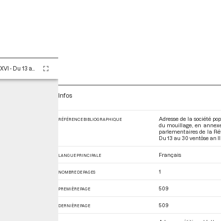
Tome LXXXVI - Du 13 au 30 ventôse an II (3 au 20 mars 1794)
Infos
Adresse de la société pop
RÉFÉRENCE BIBLIOGRAPHIQUE
du mouillage, en annexe
parlementaires de la Ré
Du 13 au 30 ventôse an I
Français
LANGUE PRINCIPALE
1
NOMBRE DE PAGES
509
PREMIÈRE PAGE
509
DERNIÈRE PAGE