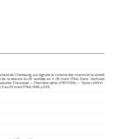
ulaire de Cherbourg, qui signale le civisme des marins et la sûreté
 de la séance du 25 ventôse an II (15 mars 1794). Dans : Archives
volution Française — Première série (1787-1799) — Tome LXXXVI -
I (3 au 20 mars 1794)
. 1965. p. 509.