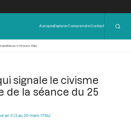
Rechercher
Menu
À propos
Explorer
Comprendre
Contact
de
l'en-
tête
ventôse an II (15 mars 1794)
ui signale le civisme
e de la séance du 25
 an II (3 au 20 mars 1794)