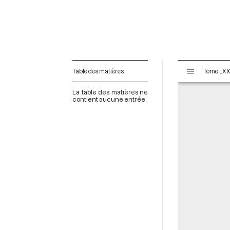
V
Table des matières
i
s
La table des matières ne
u
contient aucune entrée.
a
l
i
s
e
u
r
M
i
r
a
d