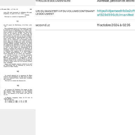
Adresse, pétition et lett
TYPOLOGIE DOCUMENTAIRE
https://iiif.persee.fr/b
URI DU MANIFEST IIIF DU VOLUME CONTENANT
LE DOCUMENT
a1929d996cfc/manifest
11 octobre 2024 à 02:35
MODIFIÉ LE