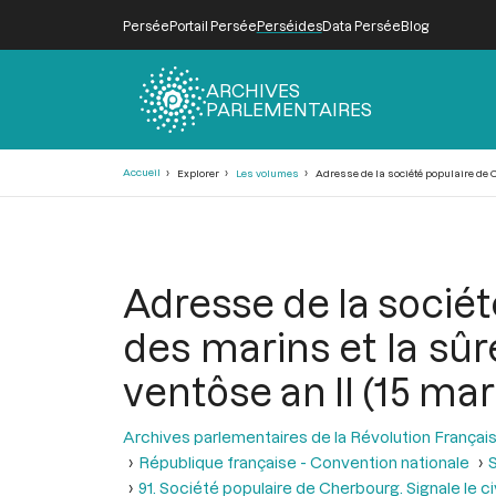
Persée
Portail Persée
Perséides
Data Persée
Blog
ARCHIVES
PARLEMENTAIRES
Fil
Accueil
Explorer
Les volumes
Adresse de la société populaire de C
d'Ariane
Adresse de la sociét
des marins et la sû
ventôse an II (15 mar
Archives parlementaires de la Révolution Françai
République française - Convention nationale
S
91. Société populaire de Cherbourg. Signale le c