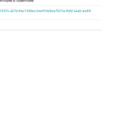
re envoyée à l’Assemblée
0e2cf11-597c-427d-8ac7-68bcc0acf13b/6ea7523a-8d12-44a5-aa88-