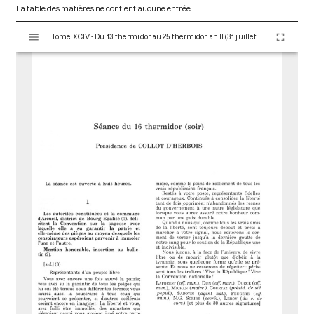
La table des matières ne contient aucune entrée.
V
Tome XCIV - Du 13 thermidor au 25 thermidor an II (31 juillet au 12 août 1794)
i
s
u
a
l
i
s
e
u
r
M
i
r
a
d
o
r