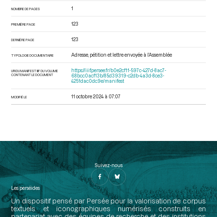
1
NOMBRE DE PAGES
123
PREMIÈRE PAGE
123
DERNIÈRE PAGE
Adresse, pétition et lettre envoyée à l’Assemblée
TYPOLOGIE DOCUMENTAIRE
https://iiif.persee.fr/b0e2cf11-597c-427d-8ac7-
URI DU MANIFEST IIIF DU VOLUME
CONTENANT LE DOCUMENT
68bcc0acf13b/85d39319-c2db-4a3d-8ce3-
4251dac0dc9e/manifest
11 octobre 2024 à 07:07
MODIFIÉ LE
Suivez-nous
Les perséides
Un dispositif pensé par Persée pour la valorisation de corpus
textuels et iconographiques numérisés construits en
partenariat avec des équipes de recherche et des institutions