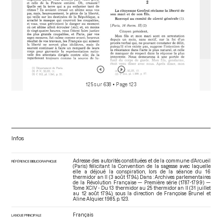
125 sur 638
• Page 123
Infos
Adresse des autorités constituées et de la commune d’Arcueil
RÉFÉRENCE BIBLIOGRAPHIQUE
(Paris) félicitant la Convention de la sagesse avec laquelle
elle a déjoué la conspiration, lors de la séance du 16
thermidor an II (3 août 1794). Dans : Archives parlementaires
de la Révolution Française — Première série (1787-1799) —
Tome XCIV - Du 13 thermidor au 25 thermidor an II (31 juillet
au 12 août 1794)
, sous la direction de Françoise Brunel et
Aline Alquier. 1985. p. 123.
Français
LANGUE PRINCIPALE