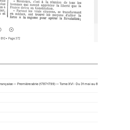
 810
• Page 372
 Française — Première série (1787-1799) — Tome XVI - Du 31 mai au 8