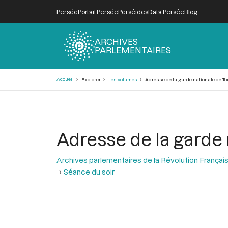
Persée
Portail Persée
Perséides
Data Persée
Blog
ARCHIVES
PARLEMENTAIRES
Fil
Accueil
Explorer
Les volumes
Adresse de la garde nationale de To
d'Ariane
Adresse de la garde 
Archives parlementaires de la Révolution Françai
Séance du soir