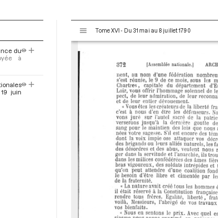
V
Tome XVI - Du 31 mai au 8 juillet 1790
i
s
éance du
u
voyée à
a
l
ionales
i
19 juin
s
e
u
r
M
i
r
a
d
o
r