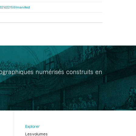
8f821d22158/manifest
onographiques numérisés construits en
Explorer
Les volumes