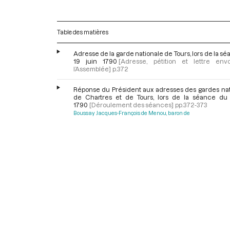
Table des matières
Adresse de la garde nationale de Tours, lors de la s
19 juin 1790
[Adresse, pétition et lettre en
l’Assemblée]
p.372
Réponse du Président aux adresses des gardes nat
de Chartres et de Tours, lors de la séance du 
1790
[Déroulement des séances]
pp.372-373
Boussay Jacques-François de Menou, baron de