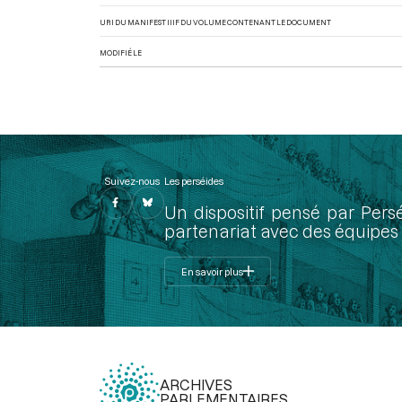
URI DU MANIFEST IIIF DU VOLUME CONTENANT LE DOCUMENT
MODIFIÉ LE
Suivez-nous
Les perséides
Un dispositif pensé par Pers
partenariat avec des équipes 
En savoir plus
ARCHIVES
PARLEMENTAIRES