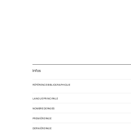
Infos
RÉFÉRENCE BIBLIOGRAPHIQUE
LANGUE PRINCIPALE
NOMBRE DE PAGES
PREMIÈRE PAGE
DERNIÈRE PAGE