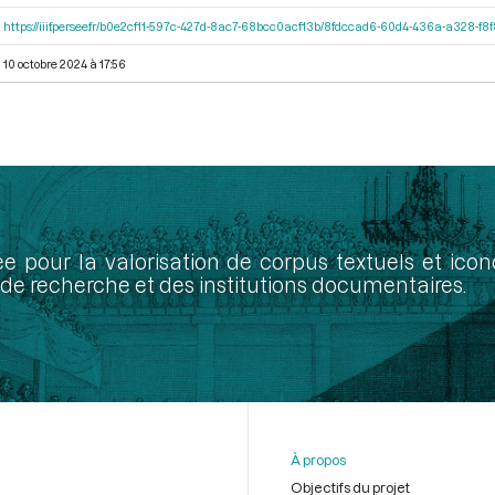
https://iiif.persee.fr/b0e2cf11-597c-427d-8ac7-68bcc0acf13b/8fdccad6-60d4-436a-a328-f
10 octobre 2024 à 17:56
ée pour la valorisation de corpus textuels et ic
de recherche et des institutions documentaires.
À propos
Objectifs du projet