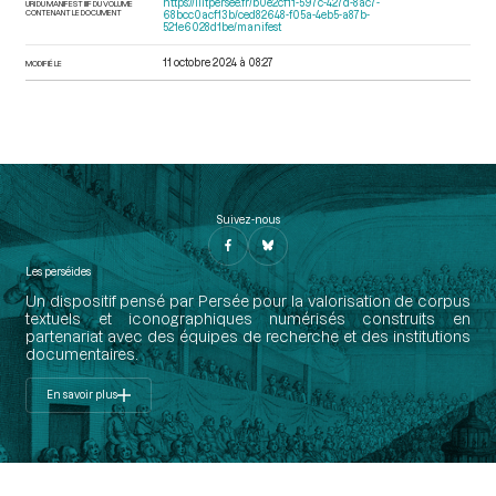
https://iiif.persee.fr/b0e2cf11-597c-427d-8ac7-
URI DU MANIFEST IIIF DU VOLUME
CONTENANT LE DOCUMENT
68bcc0acf13b/ced82648-f05a-4eb5-a87b-
521e6028d1be/manifest
11 octobre 2024 à 08:27
MODIFIÉ LE
Suivez-nous
Les perséides
Un dispositif pensé par Persée pour la valorisation de corpus
textuels et iconographiques numérisés construits en
partenariat avec des équipes de recherche et des institutions
documentaires.
En savoir plus