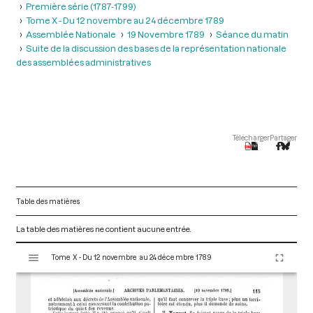
Première série (1787-1799)
Tome X - Du 12 novembre au 24 décembre 1789
Assemblée Nationale
19 Novembre 1789
Séance du matin
Suite de la discussion des bases de la représentation nationale
des assemblées administratives
Télécharger
Partager
Table des matières
La table des matières ne contient aucune entrée.
V
Tome X - Du 12 novembre au 24 décembre 1789
i
s
u
a