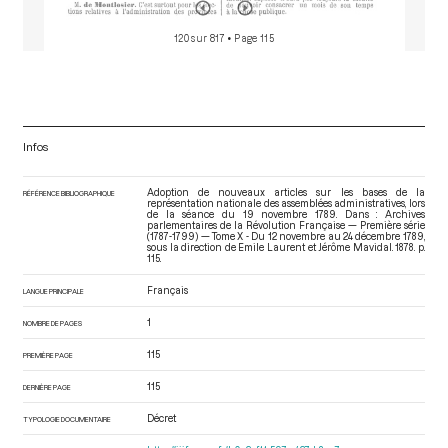
120 sur 817
• Page 115
Infos
Adoption de nouveaux articles sur les bases de la
RÉFÉRENCE BIBLIOGRAPHIQUE
représentation nationale des assemblées administratives, lors
de la séance du 19 novembre 1789. Dans : Archives
parlementaires de la Révolution Française — Première série
(1787-1799) — Tome X - Du 12 novembre au 24 décembre 1789
,
sous la direction de Emile Laurent et Jérôme Mavidal. 1878. p.
115.
Français
LANGUE PRINCIPALE
1
NOMBRE DE PAGES
115
PREMIÈRE PAGE
115
DERNIÈRE PAGE
Décret
TYPOLOGIE DOCUMENTAIRE