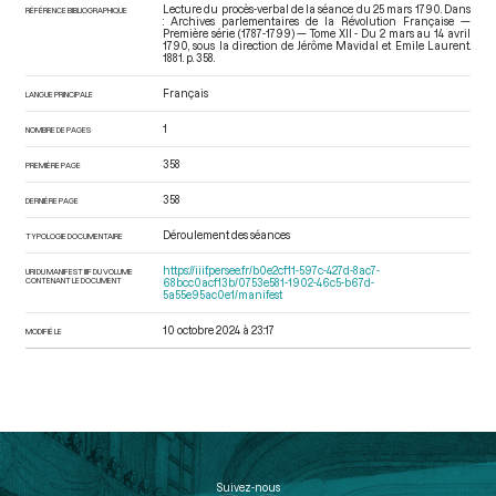
Lecture du procès-verbal de la séance du 25 mars 1790. Dans
RÉFÉRENCE BIBLIOGRAPHIQUE
: Archives parlementaires de la Révolution Française —
Première série (1787-1799) — Tome XII - Du 2 mars au 14 avril
1790
, sous la direction de Jérôme Mavidal et Emile Laurent.
1881. p. 358.
Français
LANGUE PRINCIPALE
1
NOMBRE DE PAGES
358
PREMIÈRE PAGE
358
DERNIÈRE PAGE
Déroulement des séances
TYPOLOGIE DOCUMENTAIRE
https://iiif.persee.fr/b0e2cf11-597c-427d-8ac7-
URI DU MANIFEST IIIF DU VOLUME
CONTENANT LE DOCUMENT
68bcc0acf13b/0753e581-1902-46c5-b67d-
5a55e95ac0e1/manifest
10 octobre 2024 à 23:17
MODIFIÉ LE
Suivez-nous