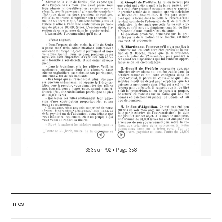
d
o
r
363 sur 792
• Page 358
Infos