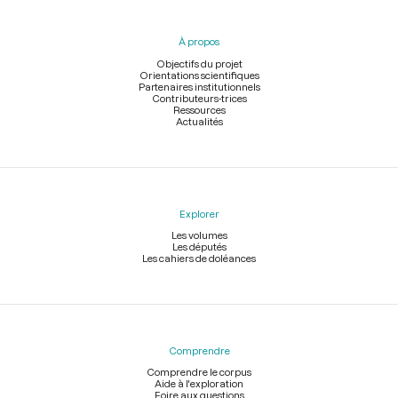
du
pied
À propos
de
page
Objectifs du projet
Orientations scientifiques
Partenaires institutionnels
Contributeurs-trices
Ressources
Actualités
Explorer
Les volumes
Les députés
Les cahiers de doléances
Comprendre
Comprendre le corpus
Aide à l'exploration
Foire aux questions