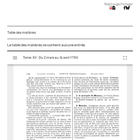
Télécharger
Partager
Table des matières
La table des matières ne contient aucune entrée.
V
Tome XII - Du 2 mars au 14 avril 1790
i
s
u
a
l
i
s
e
u
r
M
i
r
a