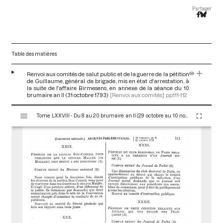
Partager
Table des matières
Renvoi aux comités de salut public et de la guerre de la pétition
de Guillaume, général de brigade, mis en état d'arrestation, à
la suite de l'affaire Birmesens, en annexe de la séance du 10
brumaire an II (31 octobre 1793)
[Renvoi aux comités]
pp.111-112
V
Tome LXXVIII - Du 8 au 20 brumaire an II (29 octobre au 10 novembre 1793)
i
s
u
a
l
i
s
e
u
r
M