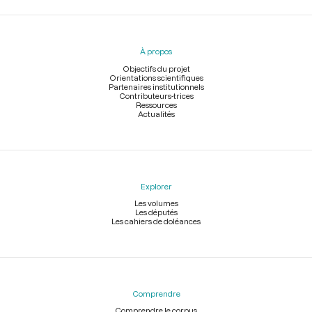
Menu
du
pied
À propos
de
page
Objectifs du projet
Orientations scientifiques
Partenaires institutionnels
Contributeurs-trices
Ressources
Actualités
Explorer
Les volumes
Les députés
Les cahiers de doléances
Comprendre
Comprendre le corpus