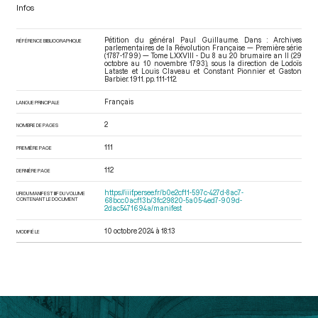
Infos
Pétition du général Paul Guillaume. Dans : Archives
RÉFÉRENCE BIBLIOGRAPHIQUE
parlementaires de la Révolution Française — Première série
(1787-1799) — Tome LXXVIII - Du 8 au 20 brumaire an II (29
octobre au 10 novembre 1793)
, sous la direction de Lodoïs
Lataste et Louis Claveau et Constant Pionnier et Gaston
Barbier. 1911. pp. 111-112.
Français
LANGUE PRINCIPALE
2
NOMBRE DE PAGES
111
PREMIÈRE PAGE
112
DERNIÈRE PAGE
https://iiif.persee.fr/b0e2cf11-597c-427d-8ac7-
URI DU MANIFEST IIIF DU VOLUME
CONTENANT LE DOCUMENT
68bcc0acf13b/3fc29820-5a05-4ed7-909d-
2dac5471694a/manifest
10 octobre 2024 à 18:13
MODIFIÉ LE