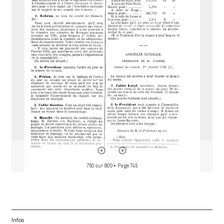
r
a
d
o
r
750 sur 800
• Page 745
Infos