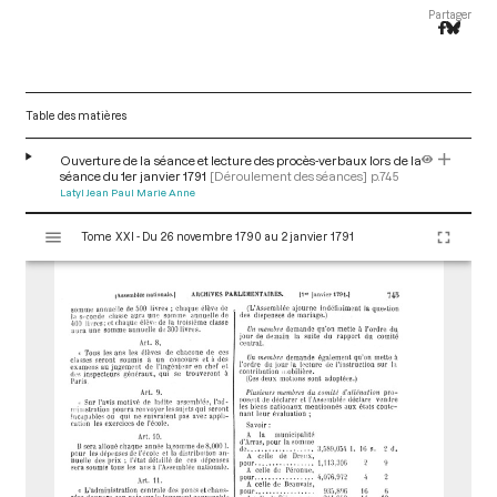
Partager
Table des matières
Ouverture de la séance et lecture des procès-verbaux lors de la
séance du 1er janvier 1791
[Déroulement des séances]
p.745
Latyl Jean Paul Marie Anne
V
Tome XXI - Du 26 novembre 1790 au 2 janvier 1791
i
s
u
a
l
i
s
e
u
r
M
i