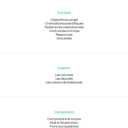
du
pied
À propos
de
page
Objectifs du projet
Orientations scientifiques
Partenaires institutionnels
Contributeurs-trices
Ressources
Actualités
Explorer
Les volumes
Les députés
Les cahiers de doléances
Comprendre
Comprendre le corpus
Aide à l'exploration
Foire aux questions