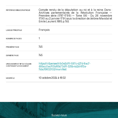
Compte rendu de la députation au roi et à la reine. Dans :
RÉFÉRENCE BIBLIOGRAPHIQUE
Archives parlementaires de la Révolution Française —
Première série (1787-1799) — Tome XXI - Du 26 novembre
1790 au 2 janvier 1791
, sous la direction de Jérôme Mavidal et
Emile Laurent. 1885. p. 745.
Français
LANGUE PRINCIPALE
1
NOMBRE DE PAGES
745
PREMIÈRE PAGE
745
DERNIÈRE PAGE
https://iiif.persee.fr/b0e2cf11-597c-427d-8ac7-
URI DU MANIFEST IIIF DU VOLUME
CONTENANT LE DOCUMENT
68bcc0acf13b/85473df1-325b-442d-8f3a-
74bcf9832102/manifest
10 octobre 2024 à 18:02
MODIFIÉ LE
Suivez-nous