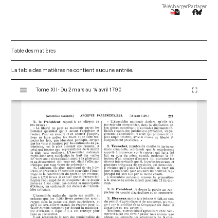
Télécharger
Partager
Table des matières
La table des matières ne contient aucune entrée.
V
Tome XII - Du 2 mars au 14 avril 1790
i
s
u
a
l
i
s
e
u
r
M
i
r
a