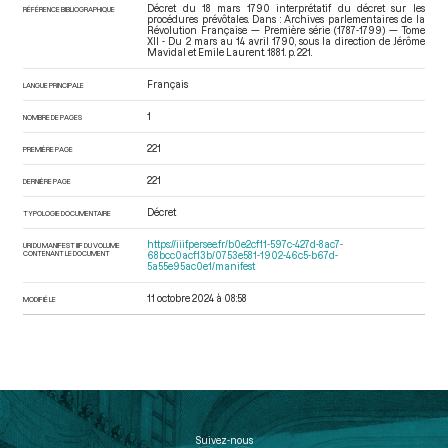
Décret du 18 mars 1790 interprétatif du décret sur les
RÉFÉRENCE BIBLIOGRAPHIQUE
procédures prévôtales. Dans : Archives parlementaires de la
Révolution Française — Première série (1787-1799) — Tome
XII - Du 2 mars au 14 avril 1790
, sous la direction de Jérôme
Mavidal et Emile Laurent. 1881. p. 221.
Français
LANGUE PRINCIPALE
1
NOMBRE DE PAGES
221
PREMIÈRE PAGE
221
DERNIÈRE PAGE
Décret
TYPOLOGIE DOCUMENTAIRE
https://iiif.persee.fr/b0e2cf11-597c-427d-8ac7-
URI DU MANIFEST IIIF DU VOLUME
CONTENANT LE DOCUMENT
68bcc0acf13b/0753e581-1902-46c5-b67d-
5a55e95ac0e1/manifest
11 octobre 2024 à 08:58
MODIFIÉ LE
Suivez-nous