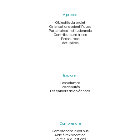
du
pied
À propos
de
page
Objectifs du projet
Orientations scientifiques
Partenaires institutionnels
Contributeurs-trices
Ressources
Actualités
Explorer
Les volumes
Les députés
Les cahiers de doléances
Comprendre
Comprendre le corpus
Aide à l'exploration
Foire aux questions