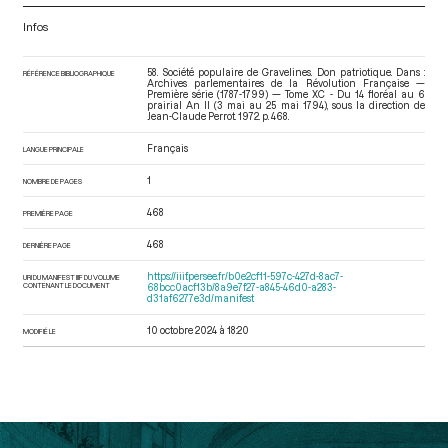
Infos
58. Société populaire de Gravelines. Don patriotique. Dans :
RÉFÉRENCE BIBLIOGRAPHIQUE
Archives parlementaires de la Révolution Française —
Première série (1787-1799) — Tome XC - Du 14 floréal au 6
prairial An II (3 mai au 25 mai 1794)
, sous la direction de
Jean-Claude Perrot. 1972. p. 468.
Français
LANGUE PRINCIPALE
1
NOMBRE DE PAGES
468
PREMIÈRE PAGE
468
DERNIÈRE PAGE
https://iiif.persee.fr/b0e2cf11-597c-427d-8ac7-
URI DU MANIFEST IIIF DU VOLUME
CONTENANT LE DOCUMENT
68bcc0acf13b/8a9e7f27-a845-46d0-a283-
d31af6277e3d/manifest
10 octobre 2024 à 18:20
MODIFIÉ LE