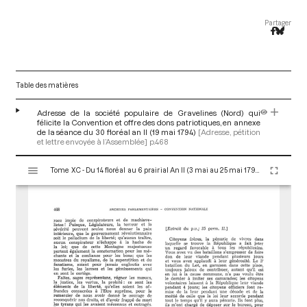
Partager
Table des matières
Adresse de la société populaire de Gravelines (Nord) qui
félicite la Convention et offre des dons patriotiques, en annexe
de la séance du 30 floréal an II (19 mai 1794)
[Adresse, pétition
et lettre envoyée à l’Assemblée]
p.468
V
Tome XC - Du 14 floréal au 6 prairial An II (3 mai au 25 mai 1794)
i
s
u
a
l
i
s
e
u
r
M