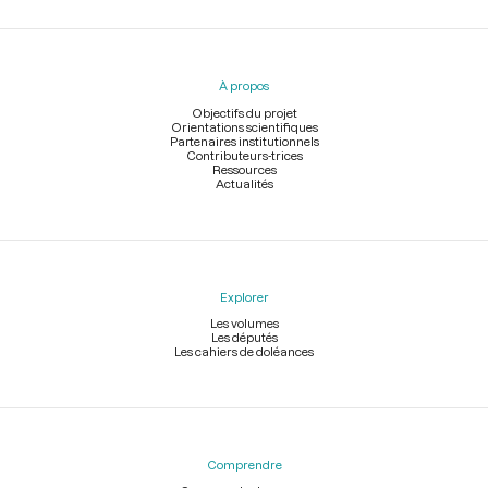
Menu
du
pied
À propos
de
page
Objectifs du projet
Orientations scientifiques
Partenaires institutionnels
Contributeurs-trices
Ressources
Actualités
Explorer
Les volumes
Les députés
Les cahiers de doléances
Comprendre