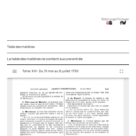
Télécharger
Partager
Table des matières
La table des matières ne contient aucune entrée.
V
Tome XVI - Du 31 mai au 8 juillet 1790
i
s
u
a
l
i
s
e
u
r
M