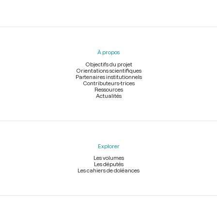
Menu
du
pied
À propos
de
page
Objectifs du projet
Orientations scientifiques
Partenaires institutionnels
Contributeurs-trices
Ressources
Actualités
Explorer
Les volumes
Les députés
Les cahiers de doléances