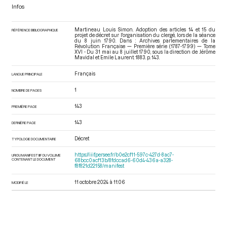
Infos
Martineau Louis Simon. Adoption des articles 14 et 15 du
RÉFÉRENCE BIBLIOGRAPHIQUE
projet de décret sur l'organisation du clergé, lors de la séance
du 8 juin 1790. Dans : Archives parlementaires de la
Révolution Française — Première série (1787-1799) — Tome
XVI - Du 31 mai au 8 juillet 1790
, sous la direction de Jérôme
Mavidal et Emile Laurent. 1883. p. 143.
Français
LANGUE PRINCIPALE
1
NOMBRE DE PAGES
143
PREMIÈRE PAGE
143
DERNIÈRE PAGE
Décret
TYPOLOGIE DOCUMENTAIRE
https://iiif.persee.fr/b0e2cf11-597c-427d-8ac7-
URI DU MANIFEST IIIF DU VOLUME
CONTENANT LE DOCUMENT
68bcc0acf13b/8fdccad6-60d4-436a-a328-
f8f821d22158/manifest
11 octobre 2024 à 11:06
MODIFIÉ LE