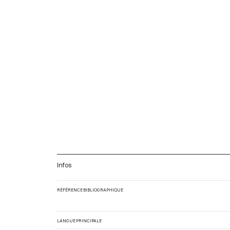
Infos
RÉFÉRENCE BIBLIOGRAPHIQUE
LANGUE PRINCIPALE