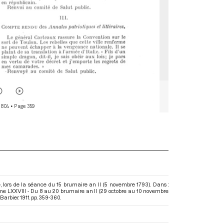
 804
• Page 359
, lors de la séance du 15 brumaire an II (5 novembre 1793). Dans :
me LXXVIII - Du 8 au 20 brumaire an II (29 octobre au 10 novembre
arbier. 1911. pp. 359-360.