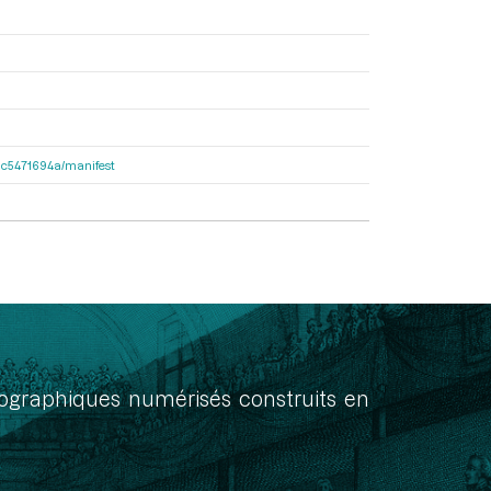
2dac5471694a/manifest
onographiques numérisés construits en