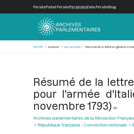
Persée
Portail Persée
Perséides
Data Persée
Blog
ARCHIVES
PARLEMENTAIRES
Fil
Accueil
Explorer
Les volumes
Résumé de la lettre du général Cartea
d'Ariane
Résumé de la lettr
pour l'armée d'Ital
novembre 1793)
Archives parlementaires de la Révolution Françai
République française - Convention nationale
S