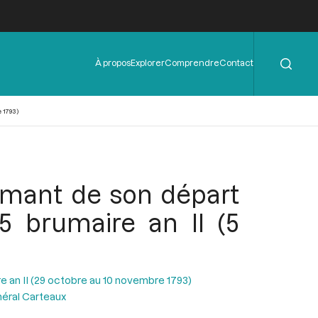
Rechercher
Menu
À propos
Explorer
Comprendre
Contact
de
l'en-
tête
 1793)
rmant de son départ
15 brumaire an II (5
e an II (29 octobre au 10 novembre 1793)
néral Carteaux