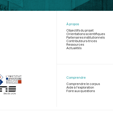
À propos
Objectifs du projet
Orientations scientifiques
Partenaires institutionnels
Contributeurs-trices
Ressources
Actualités
Menu
du
pied
de
Comprendre
page
Comprendre le corpus
Aide à l'exploration
Foire aux questions