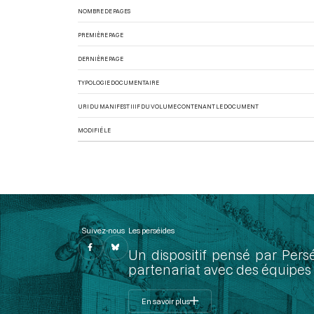
NOMBRE DE PAGES
PREMIÈRE PAGE
DERNIÈRE PAGE
TYPOLOGIE DOCUMENTAIRE
URI DU MANIFEST IIIF DU VOLUME CONTENANT LE DOCUMENT
MODIFIÉ LE
Suivez-nous
Les perséides
Un dispositif pensé par Pers
partenariat avec des équipes 
En savoir plus