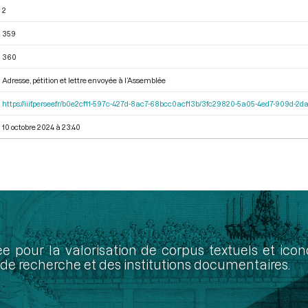
2
359
360
Adresse, pétition et lettre envoyée à l’Assemblée
https://iiif.persee.fr/b0e2cf11-597c-427d-8ac7-68bcc0acf13b/3fc29820-5a05-4ed7-909d-
10 octobre 2024 à 23:40
ée pour la valorisation de corpus textuels et ic
de recherche et des institutions documentaires.