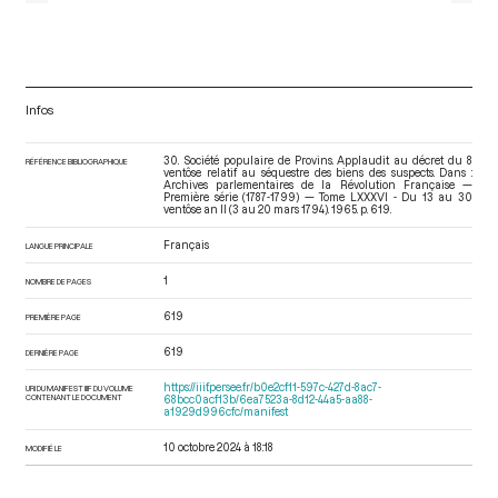
Infos
30. Société populaire de Provins. Applaudit au décret du 8
RÉFÉRENCE BIBLIOGRAPHIQUE
ventôse relatif au séquestre des biens des suspects. Dans :
Archives parlementaires de la Révolution Française —
Première série (1787-1799) — Tome LXXXVI - Du 13 au 30
ventôse an II (3 au 20 mars 1794)
. 1965. p. 619.
Français
LANGUE PRINCIPALE
1
NOMBRE DE PAGES
619
PREMIÈRE PAGE
619
DERNIÈRE PAGE
https://iiif.persee.fr/b0e2cf11-597c-427d-8ac7-
URI DU MANIFEST IIIF DU VOLUME
CONTENANT LE DOCUMENT
68bcc0acf13b/6ea7523a-8d12-44a5-aa88-
a1929d996cfc/manifest
10 octobre 2024 à 18:18
MODIFIÉ LE