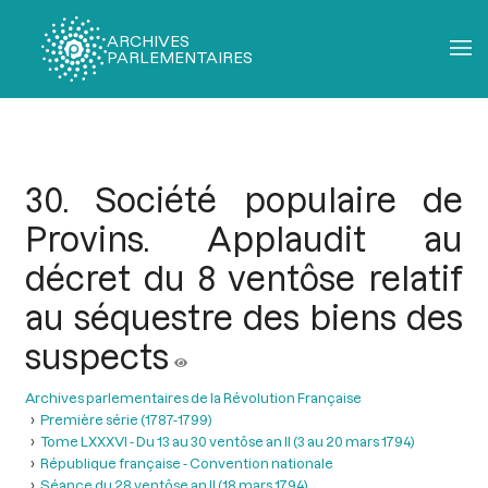
ARCHIVES
PARLEMENTAIRES
Fil
d'Ariane
30. Société populaire de
Provins. Applaudit au
décret du 8 ventôse relatif
au séquestre des biens des
suspects
Archives parlementaires de la Révolution Française
Première série (1787-1799)
Tome LXXXVI - Du 13 au 30 ventôse an II (3 au 20 mars 1794)
République française - Convention nationale
Séance du 28 ventôse an II (18 mars 1794)