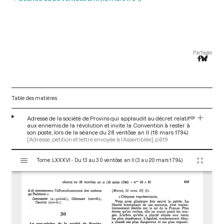
Partager
Table des matières
Adresse de la société de Provins qui applaudit au décret relatif
aux ennemis de la révolution et invite la Convention à rester à
son poste, lors de la séance du 28 ventôse an II (18 mars 1794)
[Adresse, pétition et lettre envoyée à l’Assemblée]
p.619
V
Tome LXXXVI - Du 13 au 30 ventôse an II (3 au 20 mars 1794)
i
s
u
a
l
i
s