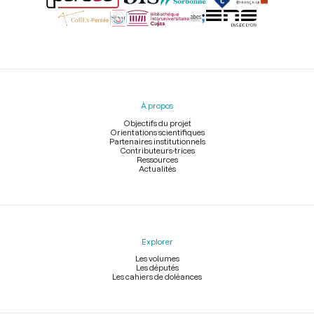
Menu
du
pied
À propos
de
page
Objectifs du projet
Orientations scientifiques
Partenaires institutionnels
Contributeurs-trices
Ressources
Actualités
Explorer
Les volumes
Les députés
Les cahiers de doléances