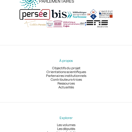
PARLEMENTAIRES
Menu
du
pied
À propos
de
page
Objectifs du projet
Orientations scientifiques
Partenaires institutionnels
Contributeurs-trices
Ressources
Actualités
Explorer
Les volumes
Les députés