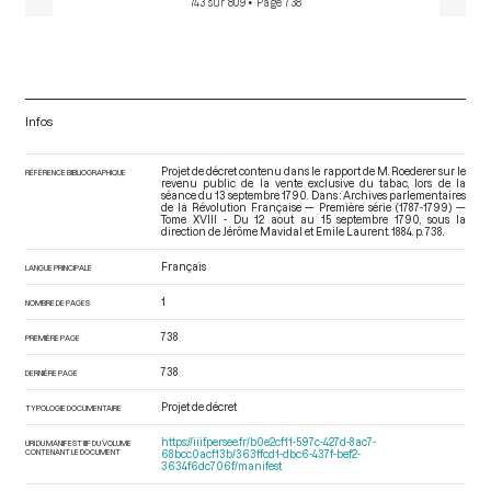
743 sur 809
• Page 738
Infos
Projet de décret contenu dans le rapport de M. Roederer sur le
RÉFÉRENCE BIBLIOGRAPHIQUE
revenu public de la vente exclusive du tabac, lors de la
séance du 13 septembre 1790. Dans : Archives parlementaires
de la Révolution Française — Première série (1787-1799) —
Tome XVIII - Du 12 aout au 15 septembre 1790
, sous la
direction de Jérôme Mavidal et Emile Laurent. 1884. p. 738.
Français
LANGUE PRINCIPALE
1
NOMBRE DE PAGES
738
PREMIÈRE PAGE
738
DERNIÈRE PAGE
Projet de décret
TYPOLOGIE DOCUMENTAIRE
https://iiif.persee.fr/b0e2cf11-597c-427d-8ac7-
URI DU MANIFEST IIIF DU VOLUME
CONTENANT LE DOCUMENT
68bcc0acf13b/363ffcd1-dbc6-437f-bef2-
3634f6dc706f/manifest