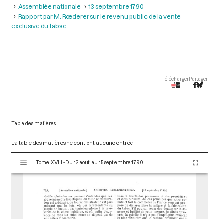
Assemblée nationale
13 septembre 1790
Rapport par M. Rœderer sur le revenu public de la vente
exclusive du tabac
Télécharger
Partager
Table des matières
La table des matières ne contient aucune entrée.
V
Tome XVIII - Du 12 aout au 15 septembre 1790
i
s
u
a
l
i