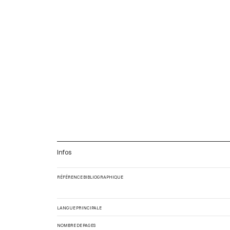
Infos
RÉFÉRENCE BIBLIOGRAPHIQUE
LANGUE PRINCIPALE
NOMBRE DE PAGES