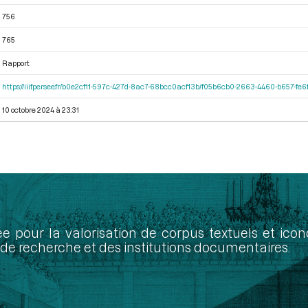
756
765
Rapport
https://iiif.persee.fr/b0e2cf11-597c-427d-8ac7-68bcc0acf13b/f05b6cb0-2663-4460-b657-f
10 octobre 2024 à 23:31
ée pour la valorisation de corpus textuels et ic
de recherche et des institutions documentaires.