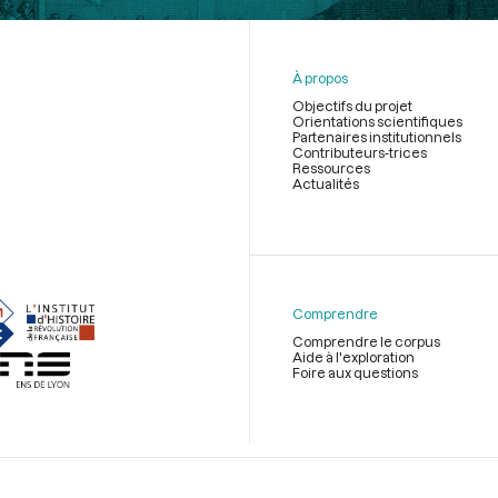
À propos
Objectifs du projet
Orientations scientifiques
Partenaires institutionnels
Contributeurs-trices
Ressources
Actualités
Menu
du
pied
de
Comprendre
page
Comprendre le corpus
Aide à l'exploration
Foire aux questions