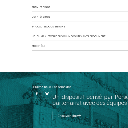
PREMIÈRE PAGE
DERNIÈRE PAGE
TYPOLOGIE DOCUMENTAIRE
URI DU MANIFEST IIIF DU VOLUME CONTENANT LE DOCUMENT
MODIFIÉ LE
Suivez-nous
Les perséides
Un dispositif pensé par Pers
partenariat avec des équipes 
En savoir plus