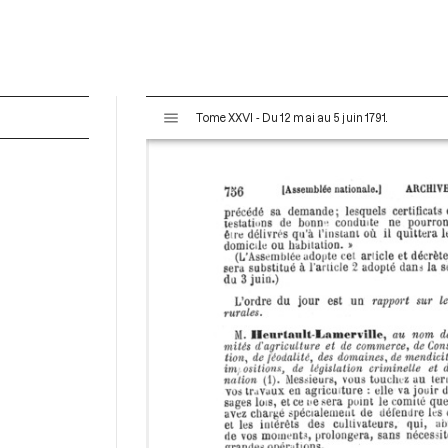
V
Tome XXVI - Du 12 mai au 5 juin 1791.
i
s
u
a
l
i
s
e
u
r
M
i
r
a
d
o