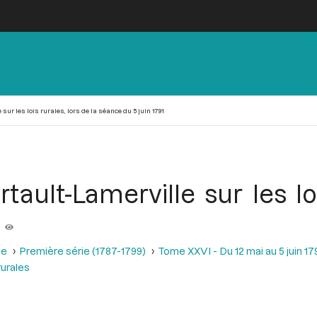
ur les lois rurales, lors de la séance du 5 juin 1791
ault-Lamerville sur les loi
1
se
Première série (1787-1799)
Tome XXVI - Du 12 mai au 5 juin 179
rurales