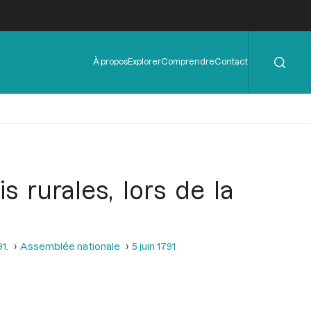
Rechercher
Menu
À propos
Explorer
Comprendre
Contact
de
l'en-
tête
s rurales, lors de la
1.
Assemblée nationale
5 juin 1791