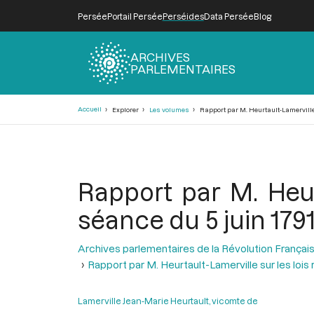
Persée
Portail Persée
Perséides
Data Persée
Blog
ARCHIVES
PARLEMENTAIRES
Fil
Accueil
Explorer
Les volumes
Rapport par M. Heurtault-Lamerville s
d'Ariane
Rapport par M. Heurt
séance du 5 juin 179
Archives parlementaires de la Révolution Françai
Rapport par M. Heurtault-Lamerville sur les lois 
Lamerville Jean-Marie Heurtault, vicomte de