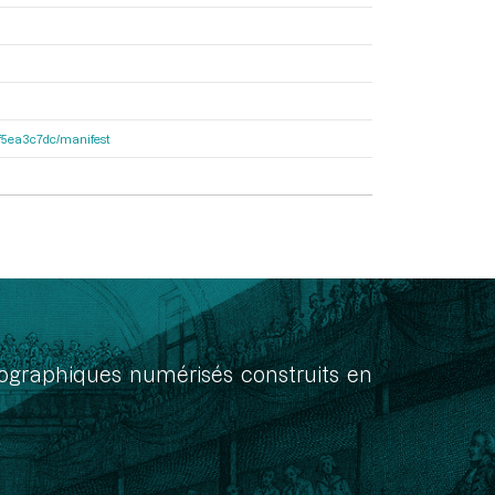
e6f5ea3c7dc/manifest
onographiques numérisés construits en