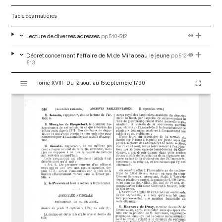
Table des matières
Lecture de diverses adresses
pp.510-512
Décret concernant l'affaire de M. de Mirabeau le jeune
pp.512-
513
V
Tome XVIII - Du 12 aout au 15 septembre 1790
i
s
u
a
l
i
s
e
u
r
M
i
r
a
d