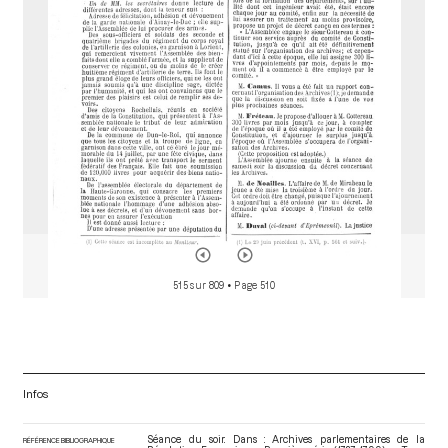
o
r
515 sur 809
• Page 510
Infos
Séance du soir. Dans : Archives parlementaires de la
RÉFÉRENCE BIBLIOGRAPHIQUE