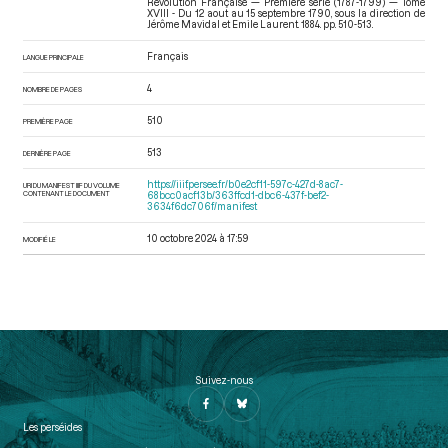
Révolution Française — Première série (1787-1799) — Tome
XVIII - Du 12 aout au 15 septembre 1790
, sous la direction de
Jérôme Mavidal et Emile Laurent. 1884. pp. 510-513.
Français
LANGUE PRINCIPALE
4
NOMBRE DE PAGES
510
PREMIÈRE PAGE
513
DERNIÈRE PAGE
https://iiif.persee.fr/b0e2cf11-597c-427d-8ac7-
URI DU MANIFEST IIIF DU VOLUME
CONTENANT LE DOCUMENT
68bcc0acf13b/363ffcd1-dbc6-437f-bef2-
3634f6dc706f/manifest
10 octobre 2024 à 17:59
MODIFIÉ LE
Suivez-nous
Les perséides