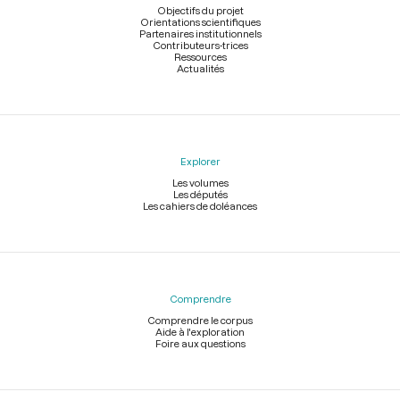
page
Objectifs du projet
Orientations scientifiques
Partenaires institutionnels
Contributeurs-trices
Ressources
Actualités
Explorer
Les volumes
Les députés
Les cahiers de doléances
Comprendre
Comprendre le corpus
Aide à l'exploration
Foire aux questions