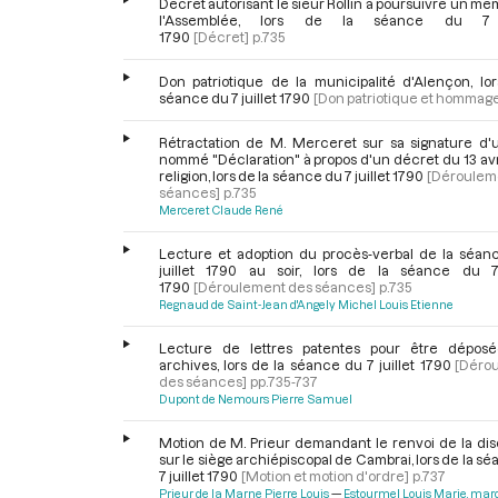
Décret autorisant le sieur Rollin à poursuivre un m
l'Assemblée, lors de la séance du 7 j
1790
[Décret]
p.735
Don patriotique de la municipalité d'Alençon, lor
séance du 7 juillet 1790
[Don patriotique et hommag
Rétractation de M. Merceret sur sa signature d'u
nommé "Déclaration" à propos d'un décret du 13 avri
religion, lors de la séance du 7 juillet 1790
[Déroulem
séances]
p.735
Merceret Claude René
Lecture et adoption du procès-verbal de la séan
juillet 1790 au soir, lors de la séance du 7 
1790
[Déroulement des séances]
p.735
Regnaud de Saint-Jean d'Angely Michel Louis Etienne
Lecture de lettres patentes pour être dépos
archives, lors de la séance du 7 juillet 1790
[Déro
des séances]
pp.735-737
Dupont de Nemours Pierre Samuel
Motion de M. Prieur demandant le renvoi de la dis
sur le siège archiépiscopal de Cambrai, lors de la s
7 juillet 1790
[Motion et motion d'ordre]
p.737
Prieur de la Marne Pierre Louis
Estourmel Louis Marie, marq