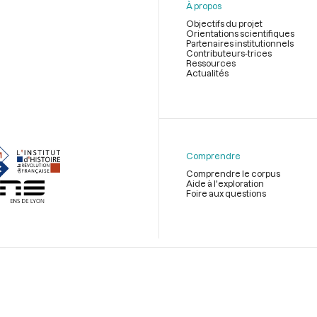
À propos
Objectifs du projet
Orientations scientifiques
Partenaires institutionnels
Contributeurs-trices
Ressources
Actualités
Menu
du
pied
de
Comprendre
page
Comprendre le corpus
Aide à l'exploration
Foire aux questions