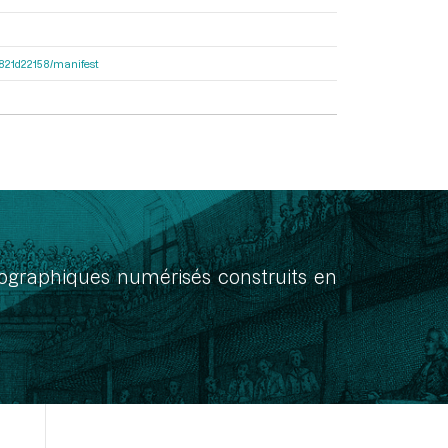
8f821d22158/manifest
onographiques numérisés construits en