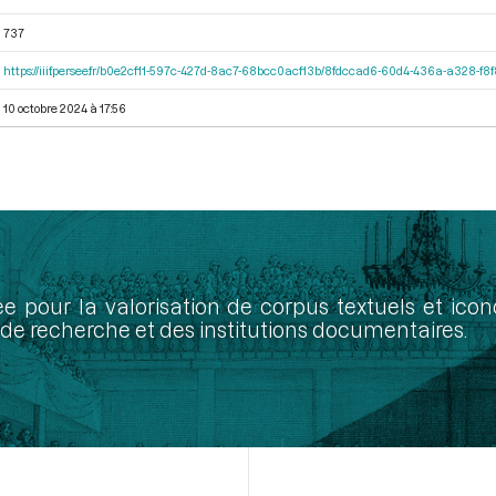
737
https://iiif.persee.fr/b0e2cf11-597c-427d-8ac7-68bcc0acf13b/8fdccad6-60d4-436a-a328-f
10 octobre 2024 à 17:56
ée pour la valorisation de corpus textuels et ic
de recherche et des institutions documentaires.