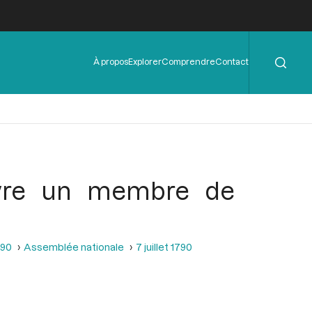
Rechercher
Menu
À propos
Explorer
Comprendre
Contact
de
l'en-
tête
uivre un membre de
790
Assemblée nationale
7 juillet 1790