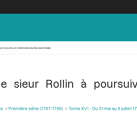
 poursuivre un membre de l'Assemblée
 le sieur Rollin à pours
se
Première série (1787-1799)
Tome XVI - Du 31 mai au 8 juillet 1