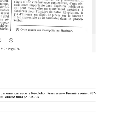
 810
• Page 734
s parlementaires de la Révolution Française — Première série (1787-
le Laurent. 1883. pp. 734-737.