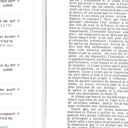
r
embre de
uillet
s de la
e]
p.735
n écrit
l sur la
ent des
ce du 6
juillet
ées aux
ulement
cussion
éance du
uis d'