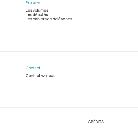
Explorer
Les volumes
Les députés
Les cahiers de doléances
Contact
Contactez-nous
CRÉDITS