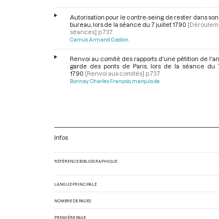
Autorisation pour le contre-seing de rester dans so
bureau, lors de la séance du 7 juillet 1790
[Déroulem
séances]
p.737
Camus Armand Gaston
Renvoi au comité des rapports d'une pétition de l'
garde des ponts de Paris, lors de la séance du 7 
1790
[Renvoi aux comités]
p.737
Bonnay Charles François, marquis de
Demande de prolongement de congés pour M. de L
lors de la séance du 7 juillet 1790
[Dema
congés]
p.737
Laipaud Paul de Nollet, comte de
Infos
Adresse du sieur Naudier, lors de la séance du 7 
1790
[Adresse, pétition et lettre env
l’Assemblée]
p.737
RÉFÉRENCE BIBLIOGRAPHIQUE
Bonnay Charles François, marquis de
LANGUE PRINCIPALE
NOMBRE DE PAGES
PREMIÈRE PAGE