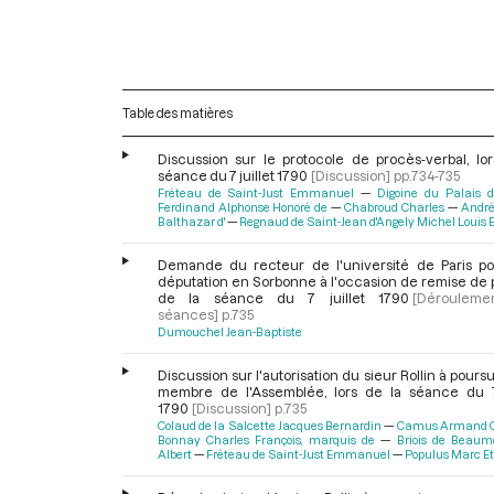
Table des matières
Discussion sur le protocole de procès-verbal, lor
séance du 7 juillet 1790
[Discussion]
pp.734-735
Fréteau de Saint-Just Emmanuel
Digoine du Palais d
Ferdinand Alphonse Honoré de
Chabroud Charles
André
Balthazar d'
Regnaud de Saint-Jean d'Angely Michel Louis 
Demande du recteur de l'université de Paris p
députation en Sorbonne à l'occasion de remise de pr
de la séance du 7 juillet 1790
[Dérouleme
séances]
p.735
Dumouchel Jean-Baptiste
Discussion sur l'autorisation du sieur Rollin à pours
membre de l'Assemblée, lors de la séance du 7 
1790
[Discussion]
p.735
Colaud de la Salcette Jacques Bernardin
Camus Armand 
Bonnay Charles François, marquis de
Briois de Beaum
Albert
Fréteau de Saint-Just Emmanuel
Populus Marc E