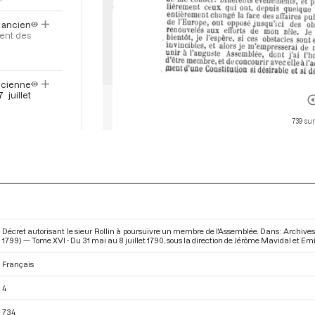
n ancien
ent des
ancienne
juillet
739 sur
aipaud,
nde de
juillet
oyée à
Décret autorisant le sieur Rollin à poursuivre un membre de l'Assemblée. Dans : Archive
1799) — Tome XVI - Du 31 mai au 8 juillet 1790
, sous la direction de Jérôme Mavidal et Emi
Français
4
734