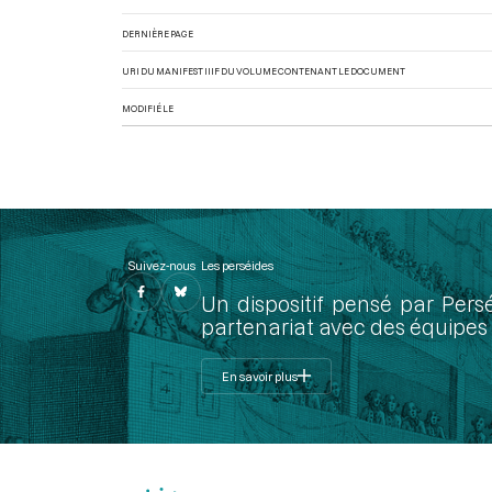
DERNIÈRE PAGE
URI DU MANIFEST IIIF DU VOLUME CONTENANT LE DOCUMENT
MODIFIÉ LE
Suivez-nous
Les perséides
Un dispositif pensé par Pers
partenariat avec des équipes 
En savoir plus