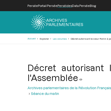
Persée
Portail Persée
Perséides
Data Persée
Blog
ARCHIVES
PARLEMENTAIRES
Fil
Accueil
Explorer
Les volumes
Décret autorisant le sieur Rollin à
d'Ariane
Décret autorisant
l'Assemblée
Archives parlementaires de la Révolution Françai
Séance du matin