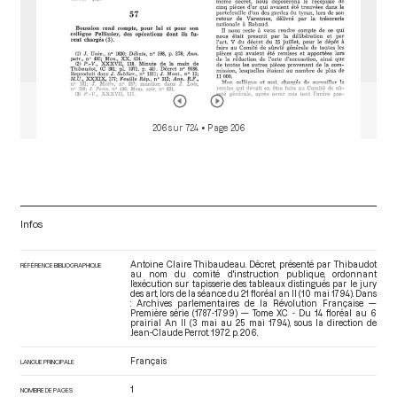
206 sur 724
• Page 206
Infos
Antoine Claire Thibaudeau. Décret, présenté par Thibaudot
RÉFÉRENCE BIBLIOGRAPHIQUE
au nom du comité d'instruction publique, ordonnant
l’exécution sur tapisserie des tableaux distingués par le jury
des art, lors de la séance du 21 floréal an II (10 mai 1794). Dans
: Archives parlementaires de la Révolution Française —
Première série (1787-1799) — Tome XC - Du 14 floréal au 6
prairial An II (3 mai au 25 mai 1794)
, sous la direction de
Jean-Claude Perrot. 1972. p. 206.
Français
LANGUE PRINCIPALE
1
NOMBRE DE PAGES