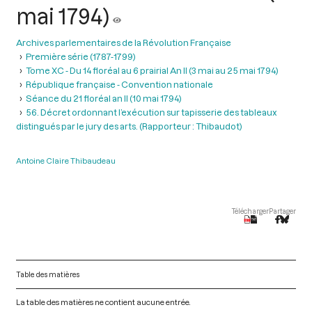
mai 1794)
Archives parlementaires de la Révolution Française
Première série (1787-1799)
Tome XC - Du 14 floréal au 6 prairial An II (3 mai au 25 mai 1794)
République française - Convention nationale
Séance du 21 floréal an II (10 mai 1794)
56. Décret ordonnant l’exécution sur tapisserie des tableaux
distingués par le jury des arts. (Rapporteur : Thibaudot)
Antoine Claire Thibaudeau
Télécharger
Partager
Table des matières
La table des matières ne contient aucune entrée.