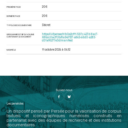
206
PREMIÈRE PAGE
206
DERNIÈRE PAGE
Décret
TYPOLOGIE DOCUMENTAIRE
https://iiif.persee.fr/b0e2cf11-597c-427d-8ac7-
URI DU MANIFEST IIIF DU VOLUME
CONTENANT LE DOCUMENT
68bcc0acf13b/8a9e7f27-a845-46d0-a283-
d31af6277e3d/manifest
11 octobre 2024 à 04:12
MODIFIÉ LE
Suivez-nous
Les perséides
Un dispositif pensé par Persée pour la valorisation de corpus
textuels et iconographiques numérisés construits en
partenariat avec des équipes de recherche et des institutions
documentaires.