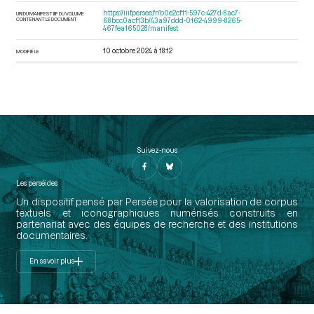
https://iiif.persee.fr/b0e2cf11-597c-427d-8ac7-
URI DU MANIFEST IIIF DU VOLUME
CONTENANT LE DOCUMENT
68bcc0acf13b/43a97ddd-0162-4999-8265-
467fea165028/manifest
10 octobre 2024 à 18:12
MODIFIÉ LE
Suivez-nous
Les perséides
Un dispositif pensé par Persée pour la valorisation de corpus
textuels et iconographiques numérisés construits en
partenariat avec des équipes de recherche et des institutions
documentaires.
En savoir plus