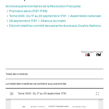
Archives parlementaires de la Révolution Française
Première série (1787-1799)
Tome XXXI - Du 17 au 30 septembre 1791
Assemblée nationale
26 septembre 1791
Séance du matin
Décret relatif au comité des savants réunis aux Quatre-Nations
Télécharger
Partager
Table des matières
La table des matières ne contient aucune entrée.
V
Tome XXXI - Du 17 au 30 septembre 1791
i
s
u