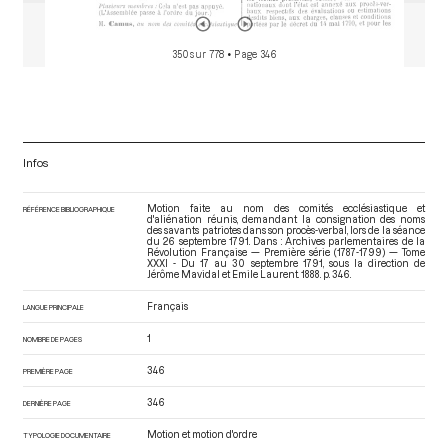
350 sur 778
• Page 346
Infos
Motion faite au nom des comités ecclésiastique et
RÉFÉRENCE BIBLIOGRAPHIQUE
d'aliénation réunis, demandant la consignation des noms
des savants patriotes dans son procès-verbal, lors de la séance
du 26 septembre 1791. Dans : Archives parlementaires de la
Révolution Française — Première série (1787-1799) — Tome
XXXI - Du 17 au 30 septembre 1791
, sous la direction de
Jérôme Mavidal et Emile Laurent. 1888. p. 346.
Français
LANGUE PRINCIPALE
1
NOMBRE DE PAGES
346
PREMIÈRE PAGE
346
DERNIÈRE PAGE
Motion et motion d'ordre
TYPOLOGIE DOCUMENTAIRE