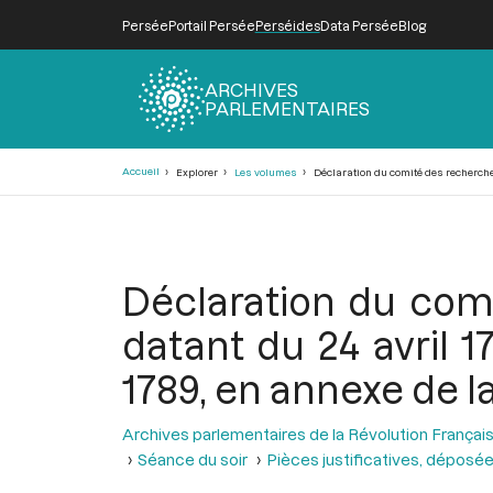
Persée
Portail Persée
Perséides
Data Persée
Blog
ARCHIVES
PARLEMENTAIRES
Fil
Accueil
Explorer
Les volumes
Déclaration du comité des recherches 
d'Ariane
Déclaration du comi
datant du 24 avril 1
1789, en annexe de l
Archives parlementaires de la Révolution Françai
Séance du soir
Pièces justificatives, déposée