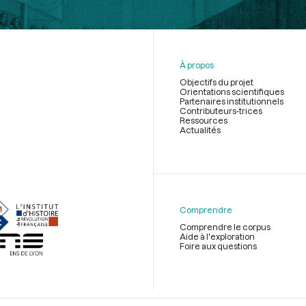
À propos
Objectifs du projet
Orientations scientifiques
Partenaires institutionnels
Contributeurs-trices
Ressources
Actualités
Menu
du
pied
de
Comprendre
page
Comprendre le corpus
Aide à l'exploration
Foire aux questions