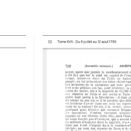
V
Tome XVII - Du 9 juillet au 12 aout 1790
i
s
u
a
l
i
s
e
u
r
M
i
r
a
d