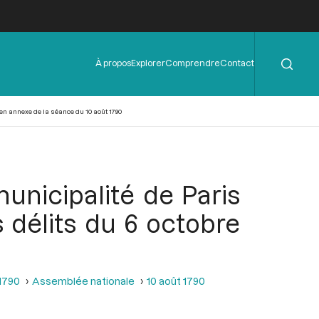
Rechercher
Menu
À propos
Explorer
Comprendre
Contact
de
l'en-
tête
 en annexe de la séance du 10 août 1790
unicipalité de Paris
s délits du 6 octobre
 1790
Assemblée nationale
10 août 1790