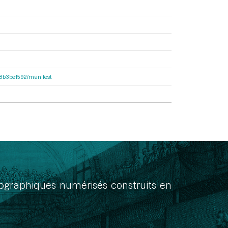
238b3be1592/manifest
onographiques numérisés construits en