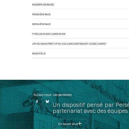
NOMBRE DE PAGES
PREMIÈRE PAGE
DERNIÈRE PAGE
TYPOLOGIE DOCUMENTAIRE
URI DU MANIFEST IIIF DU VOLUME CONTENANT LE DOCUMENT
MODIFIÉ LE
Suivez-nous
Les perséides
Un dispositif pensé par Pers
partenariat avec des équipes 
En savoir plus