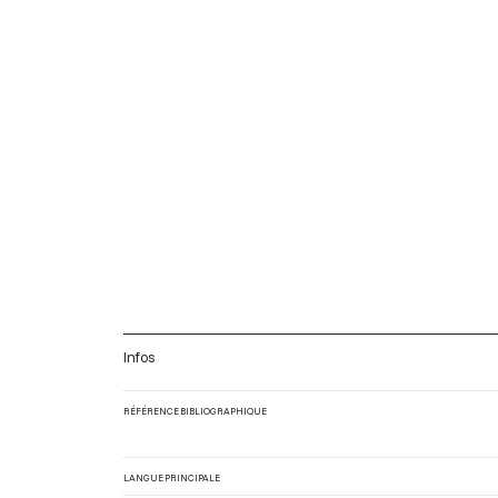
Infos
RÉFÉRENCE BIBLIOGRAPHIQUE
LANGUE PRINCIPALE