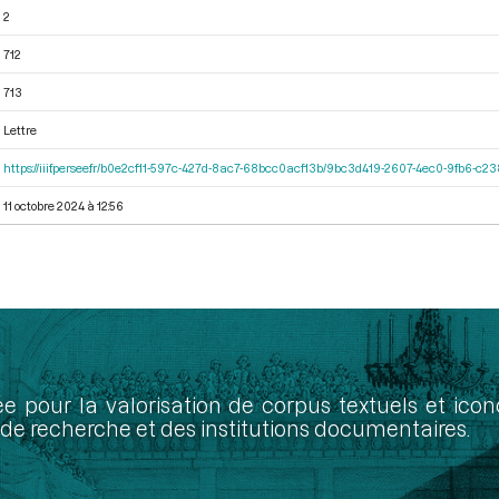
2
712
713
Lettre
https://iiif.persee.fr/b0e2cf11-597c-427d-8ac7-68bcc0acf13b/9bc3d419-2607-4ec0-9fb6-c
11 octobre 2024 à 12:56
ée pour la valorisation de corpus textuels et ic
de recherche et des institutions documentaires.