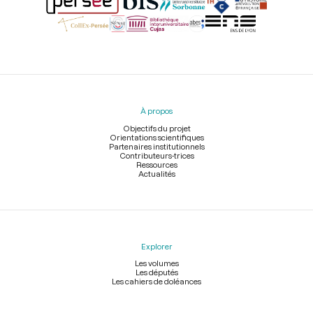
Menu
du
pied
À propos
de
page
Objectifs du projet
Orientations scientifiques
Partenaires institutionnels
Contributeurs-trices
Ressources
Actualités
Explorer
Les volumes
Les députés
Les cahiers de doléances