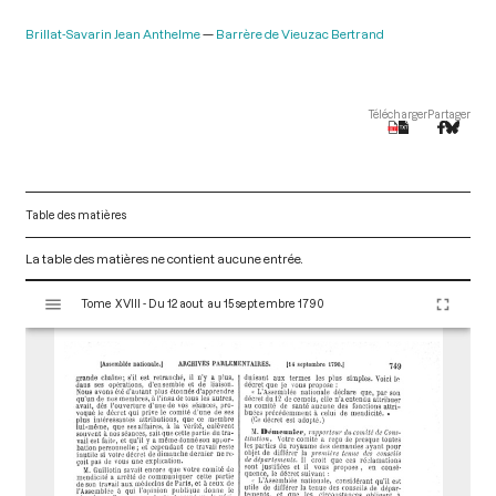
Brillat-Savarin Jean Anthelme
Barrère de Vieuzac Bertrand
Télécharger
Partager
Table des matières
La table des matières ne contient aucune entrée.
V
Tome XVIII - Du 12 aout au 15 septembre 1790
i
s
u
a
l
i
s
e
u