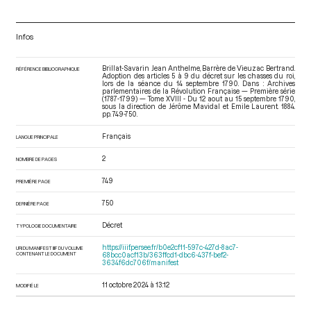
Infos
Brillat-Savarin Jean Anthelme, Barrère de Vieuzac Bertrand.
RÉFÉRENCE BIBLIOGRAPHIQUE
Adoption des articles 5 à 9 du décret sur les chasses du roi,
lors de la séance du 14 septembre 1790. Dans : Archives
parlementaires de la Révolution Française — Première série
(1787-1799) — Tome XVIII - Du 12 aout au 15 septembre 1790
,
sous la direction de Jérôme Mavidal et Emile Laurent. 1884.
pp. 749-750.
Français
LANGUE PRINCIPALE
2
NOMBRE DE PAGES
749
PREMIÈRE PAGE
750
DERNIÈRE PAGE
Décret
TYPOLOGIE DOCUMENTAIRE
https://iiif.persee.fr/b0e2cf11-597c-427d-8ac7-
URI DU MANIFEST IIIF DU VOLUME
CONTENANT LE DOCUMENT
68bcc0acf13b/363ffcd1-dbc6-437f-bef2-
3634f6dc706f/manifest
11 octobre 2024 à 13:12
MODIFIÉ LE