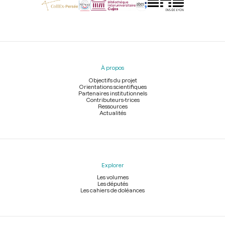
Menu
du
pied
À propos
de
page
Objectifs du projet
Orientations scientifiques
Partenaires institutionnels
Contributeurs-trices
Ressources
Actualités
Explorer
Les volumes
Les députés
Les cahiers de doléances