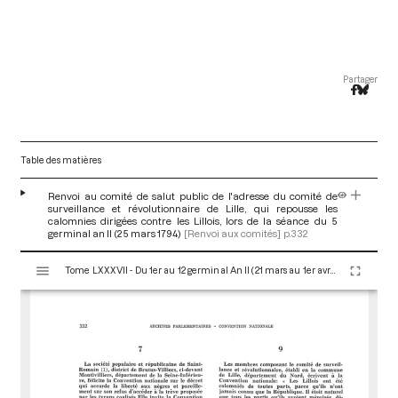
Partager
Table des matières
Renvoi au comité de salut public de l'adresse du comité de
surveillance et révolutionnaire de Lille, qui repousse les
calomnies dirigées contre les Lillois, lors de la séance du 5
germinal an II (25 mars 1794)
[Renvoi aux comités]
p.332
V
Tome LXXXVII - Du 1er au 12 germinal An II (21 mars au 1er avril 1794)
i
s
u
a
l
i
s
e