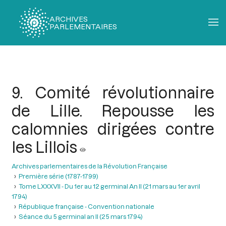
ARCHIVES
PARLEMENTAIRES
Fil
d'Ariane
9. Comité révolutionnaire
de Lille. Repousse les
calomnies dirigées contre
les Lillois
Archives parlementaires de la Révolution Française
Première série (1787-1799)
Tome LXXXVII - Du 1er au 12 germinal An II (21 mars au 1er avril
1794)
République française - Convention nationale
Séance du 5 germinal an II (25 mars 1794)