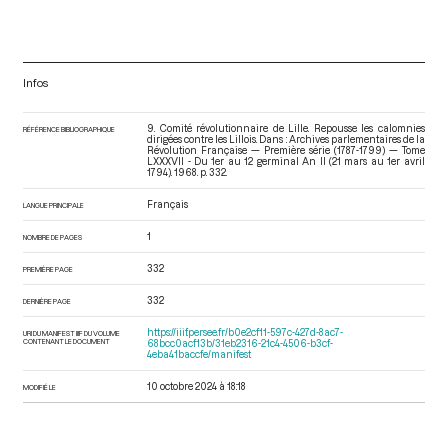
Infos
9. Comité révolutionnaire de Lille. Repousse les calomnies
RÉFÉRENCE BIBLIOGRAPHIQUE
dirigées contre les Lillois. Dans : Archives parlementaires de la
Révolution Française — Première série (1787-1799) — Tome
LXXXVII - Du 1er au 12 germinal An II (21 mars au 1er avril
1794)
. 1968. p. 332.
Français
LANGUE PRINCIPALE
1
NOMBRE DE PAGES
332
PREMIÈRE PAGE
332
DERNIÈRE PAGE
https://iiif.persee.fr/b0e2cf11-597c-427d-8ac7-
URI DU MANIFEST IIIF DU VOLUME
CONTENANT LE DOCUMENT
68bcc0acf13b/31eb2316-21c4-4506-b3cf-
4eba41baccfe/manifest
10 octobre 2024 à 18:18
MODIFIÉ LE