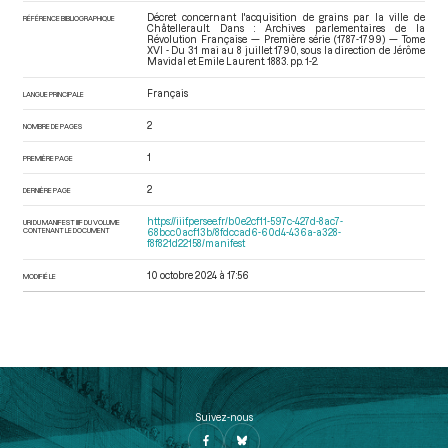
Décret concernant l'acquisition de grains par la ville de
RÉFÉRENCE BIBLIOGRAPHIQUE
Châtellerault. Dans : Archives parlementaires de la
Révolution Française — Première série (1787-1799) — Tome
XVI - Du 31 mai au 8 juillet 1790
, sous la direction de Jérôme
Mavidal et Emile Laurent. 1883. pp. 1-2.
Français
LANGUE PRINCIPALE
2
NOMBRE DE PAGES
1
PREMIÈRE PAGE
2
DERNIÈRE PAGE
https://iiif.persee.fr/b0e2cf11-597c-427d-8ac7-
URI DU MANIFEST IIIF DU VOLUME
CONTENANT LE DOCUMENT
68bcc0acf13b/8fdccad6-60d4-436a-a328-
f8f821d22158/manifest
10 octobre 2024 à 17:56
MODIFIÉ LE
Suivez-nous