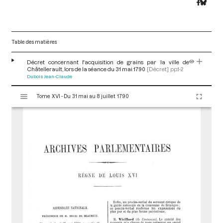
Table des matières
Décret concernant l'acquisition de grains par la ville de
Châtellerault, lors de la séance du 31 mai 1790
[Décret]
pp.1-2
Dubois Jean-Claude
V
Tome XVI - Du 31 mai au 8 juillet 1790
i
s
u
a
l
i
s
e
u
r
M
i
r
a