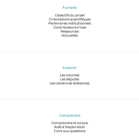
pied
À propos
de
page
Objectifs du projet
Orientations scientifiques
Partenaires institutionnels
Contributeurs-trices
Ressources
Actualités
Explorer
Les volumes
Les députés
Les cahiers de doléances
Comprendre
Comprendre le corpus
Aide à l'exploration
Foire aux questions