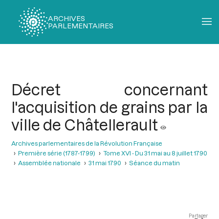
ARCHIVES
PARLEMENTAIRES
Fil
d'Ariane
Décret concernant
l'acquisition de grains par la
ville de Châtellerault
Archives parlementaires de la Révolution Française
Première série (1787-1799)
Tome XVI - Du 31 mai au 8 juillet 1790
Assemblée nationale
31 mai 1790
Séance du matin
Partager