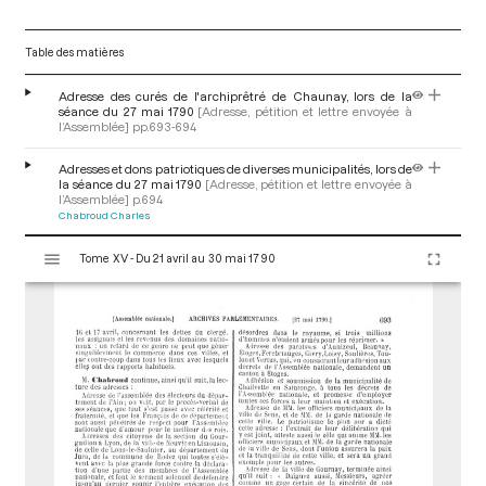
Table des matières
Adresse des curés de l'archiprêtré de Chaunay, lors de la
séance du 27 mai 1790
[Adresse, pétition et lettre envoyée à
l’Assemblée]
pp.693-694
Adresses et dons patriotiques de diverses municipalités, lors de
la séance du 27 mai 1790
[Adresse, pétition et lettre envoyée à
l’Assemblée]
p.694
Chabroud Charles
V
Tome XV - Du 21 avril au 30 mai 1790
i
s
u
a
l
i
s
e
u
r
M