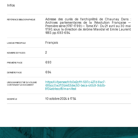
Infos
Adresse des curés de l'archiprêtré de Chaunay. Dans :
RÉFÉRENCE BIBLIOGRAPHIQUE
Archives parlementaires de la Révolution Française —
Première série (1787-1799) — Tome XV - Du 21 avril au 30 mai
1790
, sous la direction de Jérôme Mavidal et Emile Laurent.
1883. pp. 693-694.
Français
LANGUE PRINCIPALE
2
NOMBRE DE PAGES
693
PREMIÈRE PAGE
694
DERNIÈRE PAGE
https://iiif.persee.fr/b0e2cf11-597c-427d-8ac7-
URI DU MANIFEST IIIF DU VOLUME
CONTENANT LE DOCUMENT
68bcc0acf13b/e53dec50-beca-46b9-9ddb-
8f34eb1eccf8/manifest
10 octobre 2024 à 17:54
MODIFIÉ LE