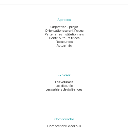
Menu
du
pied
À propos
de
page
Objectifs du projet
Orientations scientifiques
Partenaires institutionnels
Contributeurs-trices
Ressources
Actualités
Explorer
Les volumes
Les députés
Les cahiers de doléances
Comprendre
Comprendre le corpus