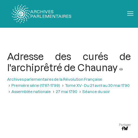
ARCHIVES
PARLEMENTAIRES
Fil
d'Ariane
Adresse des curés de
l'archiprêtré de Chaunay
Archives parlementaires de la Révolution Française
Première série (1787-1799)
Tome XV - Du 21 avril au 30 mai 1790
Assemblée nationale
27 mai 1790
Séance du soir
Partager