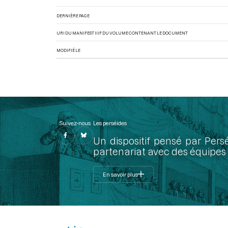
DERNIÈRE PAGE
URI DU MANIFEST IIIF DU VOLUME CONTENANT LE DOCUMENT
MODIFIÉ LE
Suivez-nous
Les perséides
Un dispositif pensé par Pers
partenariat avec des équipes 
En savoir plus