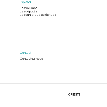
Explorer
Les volumes
Les députés
Les cahiers de doléances
Contact
Contactez-nous
CRÉDITS