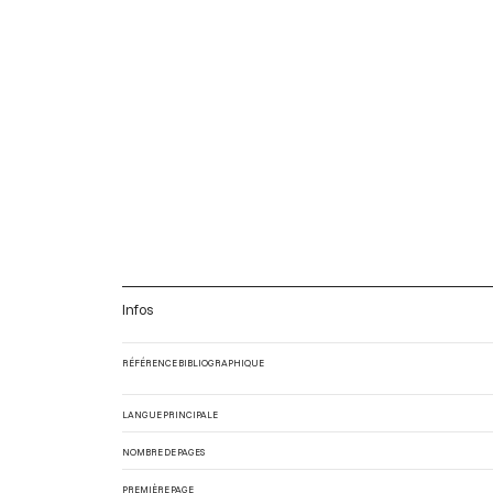
Infos
RÉFÉRENCE BIBLIOGRAPHIQUE
LANGUE PRINCIPALE
NOMBRE DE PAGES
PREMIÈRE PAGE