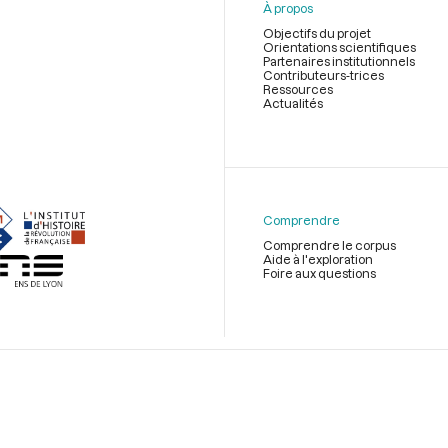
À propos
Objectifs du projet
Orientations scientifiques
Partenaires institutionnels
Contributeurs-trices
Ressources
Actualités
Menu
du
pied
de
Comprendre
page
Comprendre le corpus
Aide à l'exploration
Foire aux questions