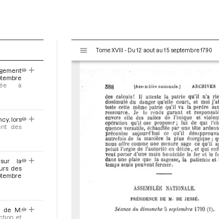
V
Tome XVIII - Du 12 aout au 15 septembre 1790
i
s
ugement
u
ptembre
a
oyée à
l
i
s
cy, lors
e
ent des
u
r
M
sur la
i
urs des
tembre
r
a
d
o
t de M.
ction et