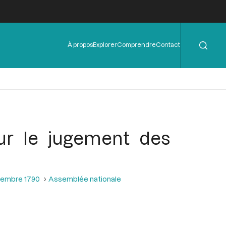
Rechercher
Menu
À propos
Explorer
Comprendre
Contact
de
l'en-
tête
ur le jugement des
ptembre 1790
Assemblée nationale