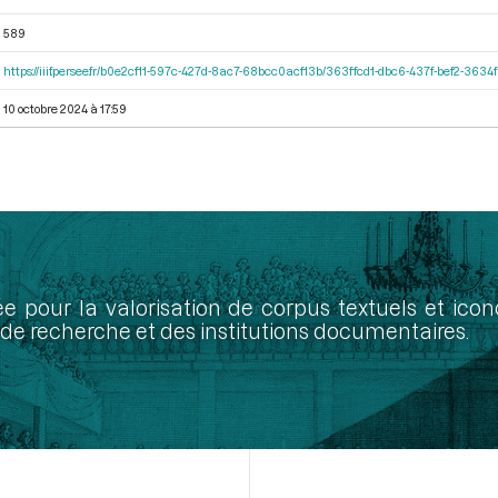
589
https://iiif.persee.fr/b0e2cf11-597c-427d-8ac7-68bcc0acf13b/363ffcd1-dbc6-437f-bef2-363
10 octobre 2024 à 17:59
ée pour la valorisation de corpus textuels et ic
de recherche et des institutions documentaires.