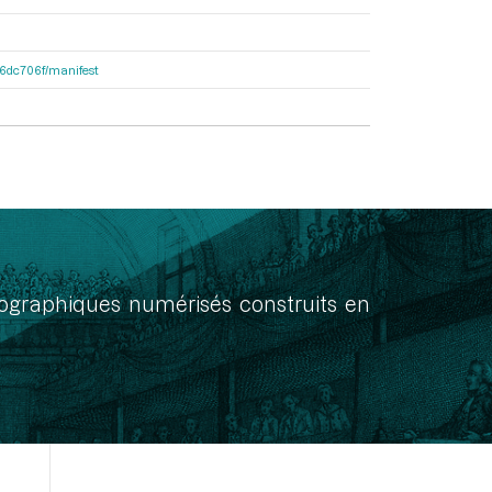
4f6dc706f/manifest
onographiques numérisés construits en