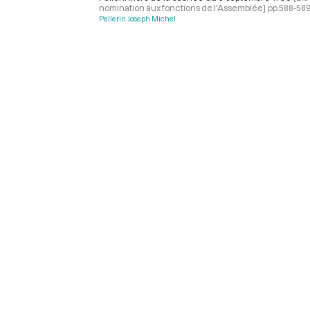
nomination aux fonctions de l'Assemblée]
pp.588-58
Pellerin Joseph Michel