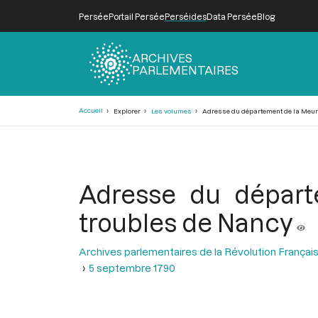
Persée
Portail Persée
Perséides
Data Persée
Blog
ARCHIVES
PARLEMENTAIRES
Fil
Accueil
Explorer
Les volumes
Adresse du département de la Meurt
d'Ariane
Adresse du départ
troubles de Nancy
Archives parlementaires de la Révolution Françai
5 septembre 1790