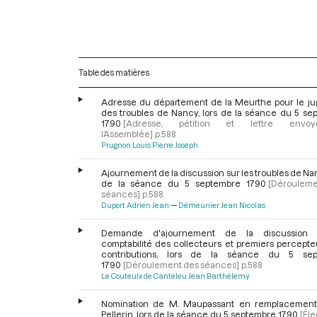
Table des matières
Adresse du département de la Meurthe pour le j
des troubles de Nancy, lors de la séance du 5 se
1790
[Adresse, pétition et lettre env
l’Assemblée]
p.588
Prugnon Louis Pierre Joseph
Ajournement de la discussion sur les troubles de Nan
de la séance du 5 septembre 1790
[Déroulem
séances]
p.588
Duport Adrien Jean
Démeunier Jean Nicolas
Demande d'ajournement de la discussion 
comptabilité des collecteurs et premiers percepte
contributions, lors de la séance du 5 sep
1790
[Déroulement des séances]
p.588
Le Couteulx de Canteleu Jean Barthélemy
Nomination de M. Maupassant en remplacemen
Pellerin, lors de la séance du 5 septembre 1790
[Éle