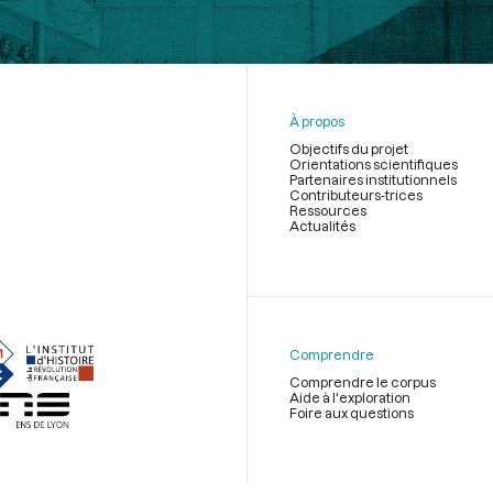
À propos
Objectifs du projet
Orientations scientifiques
Partenaires institutionnels
Contributeurs-trices
Ressources
Actualités
Menu
du
pied
de
Comprendre
page
Comprendre le corpus
Aide à l'exploration
Foire aux questions