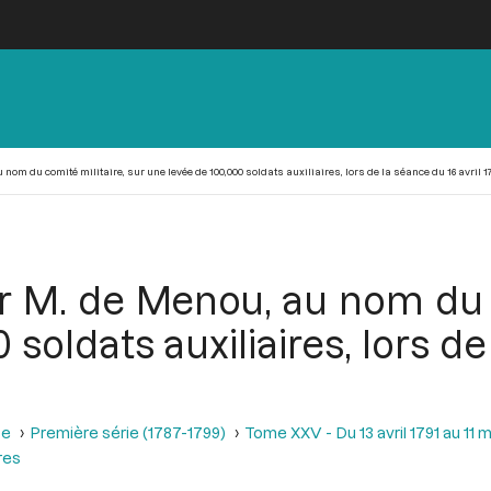
nom du comité militaire, sur une levée de 100,000 soldats auxiliaires, lors de la séance du 16 avril 1
r M. de Menou, au nom du c
soldats auxiliaires, lors de
se
Première série (1787-1799)
Tome XXV - Du 13 avril 1791 au 11 m
res