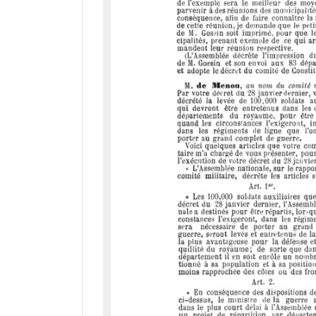
d
o
r