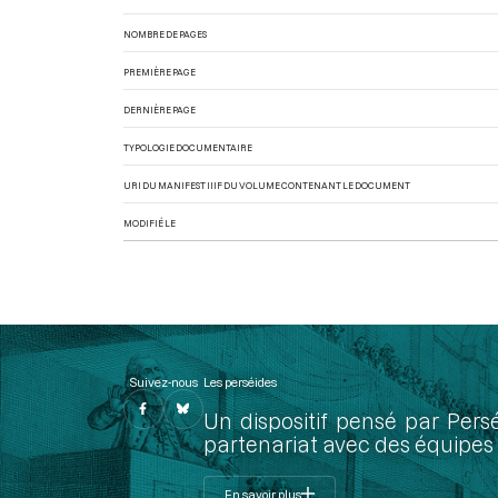
NOMBRE DE PAGES
PREMIÈRE PAGE
DERNIÈRE PAGE
TYPOLOGIE DOCUMENTAIRE
URI DU MANIFEST IIIF DU VOLUME CONTENANT LE DOCUMENT
MODIFIÉ LE
Suivez-nous
Les perséides
Un dispositif pensé par Pers
partenariat avec des équipes 
En savoir plus