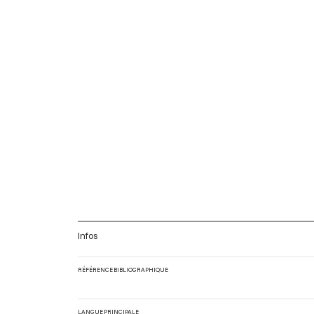
Infos
RÉFÉRENCE BIBLIOGRAPHIQUE
LANGUE PRINCIPALE