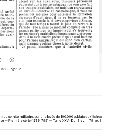
 798
• Page 132
du comité militaire, sur une levée de 100,000 soldats auxiliaires,
aise — Première série (1787-1799) — Tome XXV - Du 13 avril 1791 au 11