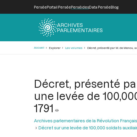
Persée
Portail Persée
Perséides
Data Persée
Blog
ARCHIVES
PARLEMENTAIRES
Fil
Accueil
Explorer
Les volumes
Décret, présenté par M. de Menou, au 
d'Ariane
Décret, présenté pa
une levée de 100,000 
1791
Archives parlementaires de la Révolution Françai
Décret sur une levée de 100,000 soldats auxiliai