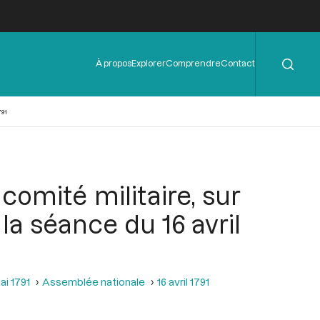
Rechercher
Menu
À propos
Explorer
Comprendre
Contact
de
l'en-
tête
791
omité militaire, sur
 la séance du 16 avril
ai 1791
Assemblée nationale
16 avril 1791