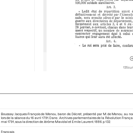
135 sur
Boussay Jacques-François de Menou, baron de. Décret, présenté par M. de Menou, au nom 
lors de la séance du 16 avril 1791. Dans : Archives parlementaires de la Révolution Franç
mai 1791
, sous la direction de Jérôme Mavidal et Emile Laurent. 1886. p. 132.
Français