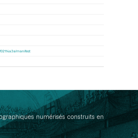
56f02114a3a/manifest
onographiques numérisés construits en