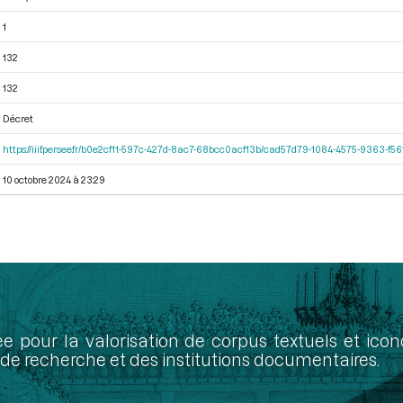
1
132
132
Décret
https://iiif.persee.fr/b0e2cf11-597c-427d-8ac7-68bcc0acf13b/cad57d79-1084-4575-9363-f
10 octobre 2024 à 23:29
ée pour la valorisation de corpus textuels et ic
de recherche et des institutions documentaires.