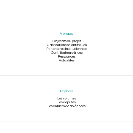
Menu
du
pied
À propos
de
page
Objectifs du projet
Orientations scientifiques
Partenaires institutionnels
Contributeurs-trices
Ressources
Actualités
Explorer
Les volumes
Les députés
Les cahiers de doléances