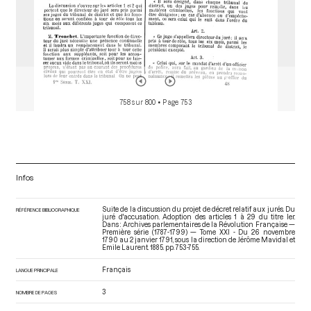
758 sur 800
• Page 753
Infos
Suite de la discussion du projet de décret relatif aux jurés. Du
RÉFÉRENCE BIBLIOGRAPHIQUE
juré d'accusation. Adoption des articles 1 à 29 du titre Ier.
Dans : Archives parlementaires de la Révolution Française —
Première série (1787-1799) — Tome XXI - Du 26 novembre
1790 au 2 janvier 1791
, sous la direction de Jérôme Mavidal et
Emile Laurent. 1885. pp. 753-755.
Français
LANGUE PRINCIPALE
3
NOMBRE DE PAGES