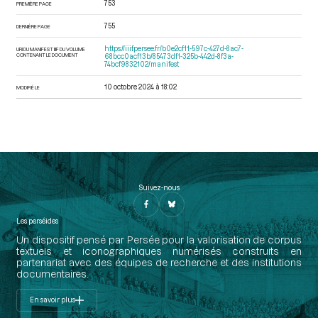
753
PREMIÈRE PAGE
755
DERNIÈRE PAGE
https://iiif.persee.fr/b0e2cf11-597c-427d-8ac7-
URI DU MANIFEST IIIF DU VOLUME
CONTENANT LE DOCUMENT
68bcc0acf13b/85473df1-325b-442d-8f3a-
74bcf9832102/manifest
10 octobre 2024 à 18:02
MODIFIÉ LE
Suivez-nous
Les perséides
Un dispositif pensé par Persée pour la valorisation de corpus
textuels et iconographiques numérisés construits en
partenariat avec des équipes de recherche et des institutions
documentaires.
En savoir plus