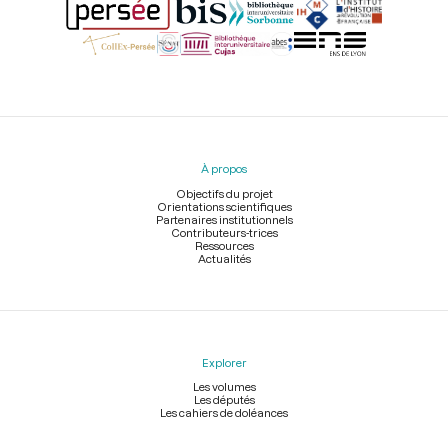
Menu
du
pied
À propos
de
page
Objectifs du projet
Orientations scientifiques
Partenaires institutionnels
Contributeurs-trices
Ressources
Actualités
Explorer
Les volumes
Les députés
Les cahiers de doléances