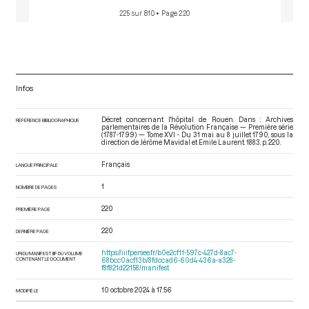
225 sur 810
• Page 220
Infos
Décret concernant l'hôpital de Rouen. Dans : Archives
RÉFÉRENCE BIBLIOGRAPHIQUE
parlementaires de la Révolution Française — Première série
(1787-1799) — Tome XVI - Du 31 mai au 8 juillet 1790
, sous la
direction de Jérôme Mavidal et Emile Laurent. 1883. p. 220.
Français
LANGUE PRINCIPALE
1
NOMBRE DE PAGES
220
PREMIÈRE PAGE
220
DERNIÈRE PAGE
https://iiif.persee.fr/b0e2cf11-597c-427d-8ac7-
URI DU MANIFEST IIIF DU VOLUME
CONTENANT LE DOCUMENT
68bcc0acf13b/8fdccad6-60d4-436a-a328-
f8f821d22158/manifest
10 octobre 2024 à 17:56
MODIFIÉ LE