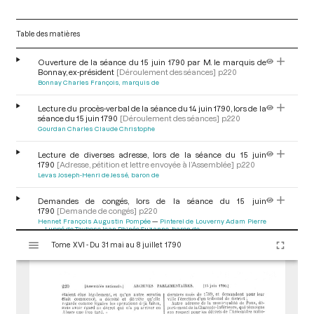
Table des matières
Ouverture de la séance du 15 juin 1790 par M. le marquis de
Bonnay, ex-président
[Déroulement des séances]
p.220
Bonnay Charles François, marquis de
Lecture du procès-verbal de la séance du 14 juin 1790, lors de la
séance du 15 juin 1790
[Déroulement des séances]
p.220
Gourdan Charles Claude Christophe
Lecture de diverses adresse, lors de la séance du 15 juin
1790
[Adresse, pétition et lettre envoyée à l’Assemblée]
p.220
Levas Joseph-Henri de Jessé, baron de
Demandes de congés, lors de la séance du 15 juin
1790
[Demande de congés]
p.220
Hennet François Augustin Pompée
Pinterel de Louverny Adam Pierre
Luppé de Taybosc Jean Phinée Suzanne, baron de
V
Tome XVI - Du 31 mai au 8 juillet 1790
i
Décret concernant l'hôpital de Rouen, sur proposition du
s
comité des finances, lors de la séance du 15 juin
u
1790
[Décret]
p.220
Sieyès Emmanuel Joseph
Le Couteulx de Canteleu Jean Barthélemy
a
l