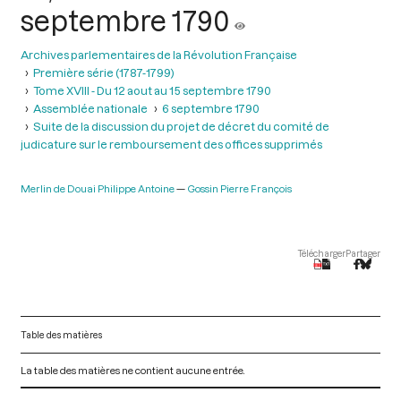
septembre 1790
Archives parlementaires de la Révolution Française
Première série (1787-1799)
Tome XVIII - Du 12 aout au 15 septembre 1790
Assemblée nationale
6 septembre 1790
Suite de la discussion du projet de décret du comité de
judicature sur le remboursement des offices supprimés
Merlin de Douai Philippe Antoine
Gossin Pierre François
Télécharger
Partager
Table des matières
La table des matières ne contient aucune entrée.
V