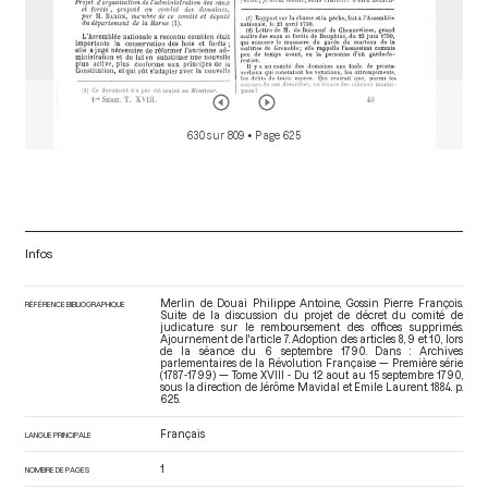
630 sur 809
• Page 625
Infos
Merlin de Douai Philippe Antoine, Gossin Pierre François.
RÉFÉRENCE BIBLIOGRAPHIQUE
Suite de la discussion du projet de décret du comité de
judicature sur le remboursement des offices supprimés.
Ajournement de l'article 7. Adoption des articles 8, 9 et 10, lors
de la séance du 6 septembre 1790. Dans : Archives
parlementaires de la Révolution Française — Première série
(1787-1799) — Tome XVIII - Du 12 aout au 15 septembre 1790
,
sous la direction de Jérôme Mavidal et Emile Laurent. 1884. p.
625.
Français
LANGUE PRINCIPALE
1
NOMBRE DE PAGES