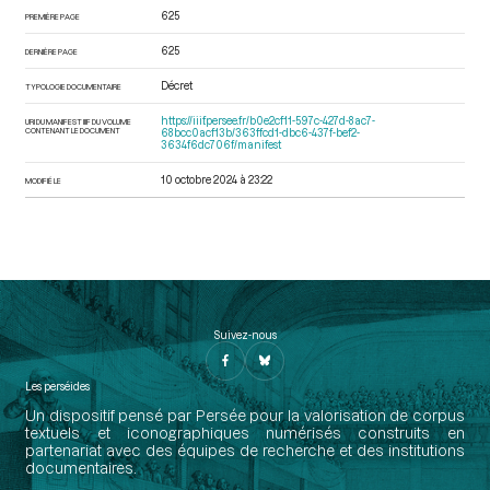
625
PREMIÈRE PAGE
625
DERNIÈRE PAGE
Décret
TYPOLOGIE DOCUMENTAIRE
https://iiif.persee.fr/b0e2cf11-597c-427d-8ac7-
URI DU MANIFEST IIIF DU VOLUME
CONTENANT LE DOCUMENT
68bcc0acf13b/363ffcd1-dbc6-437f-bef2-
3634f6dc706f/manifest
10 octobre 2024 à 23:22
MODIFIÉ LE
Suivez-nous
Les perséides
Un dispositif pensé par Persée pour la valorisation de corpus
textuels et iconographiques numérisés construits en
partenariat avec des équipes de recherche et des institutions
documentaires.