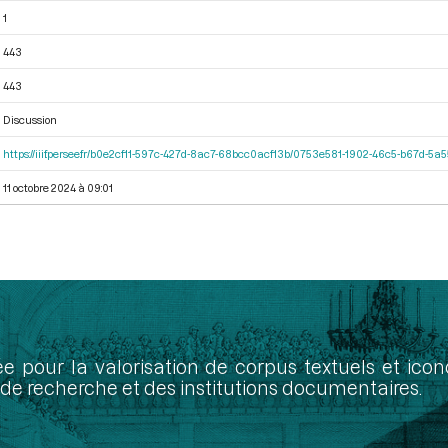
1
443
443
Discussion
https://iiif.persee.fr/b0e2cf11-597c-427d-8ac7-68bcc0acf13b/0753e581-1902-46c5-b67d-5
11 octobre 2024 à 09:01
ée pour la valorisation de corpus textuels et ic
de recherche et des institutions documentaires.