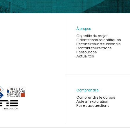
À propos
Objectifs du projet
Orientations scientifiques
Partenaires institutionnels
Contributeurs-trices
Ressources
Actualités
Menu
du
pied
de
Comprendre
page
Comprendre le corpus
Aide à l'exploration
Foire aux questions