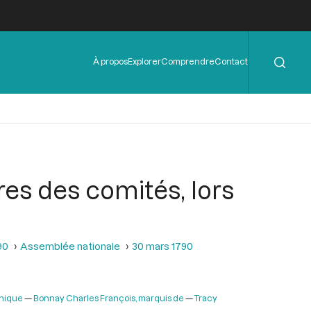
Rechercher
Menu
À propos
Explorer
Comprendre
Contact
de
l'en-
tête
res des comités, lors
90
Assemblée nationale
30 mars 1790
inique
Bonnay Charles François, marquis de
Tracy