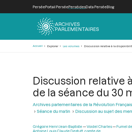
Persée
Portail Persée
Perséides
Data Persée
Blog
ARCHIVES
PARLEMENTAIRES
Fil
Accueil
Explorer
Les volumes
Discussion relative à la disponibil
d'Ariane
Discussion relative 
de la séance du 30 
Archives parlementaires de la Révolution Françai
Séance du matin
Discussion au sujet des mem
Grégoire Henri Jean-Baptiste
Voidel Charles
Fumel de
Antoine Louis Claude Destutt, comte de