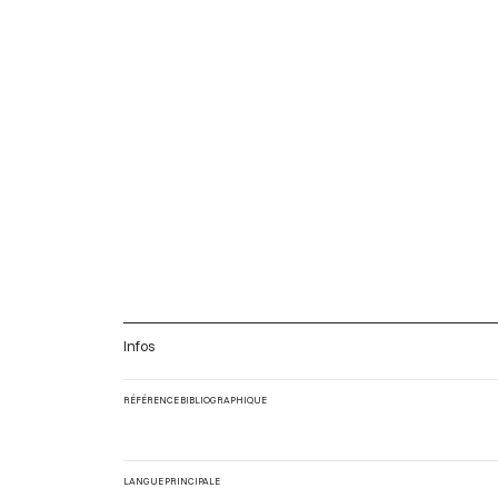
Infos
RÉFÉRENCE BIBLIOGRAPHIQUE
LANGUE PRINCIPALE