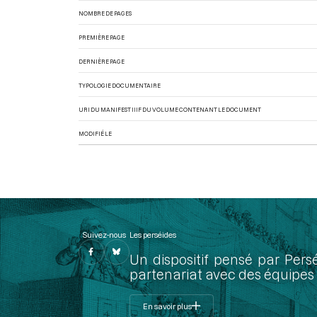
NOMBRE DE PAGES
PREMIÈRE PAGE
DERNIÈRE PAGE
TYPOLOGIE DOCUMENTAIRE
URI DU MANIFEST IIIF DU VOLUME CONTENANT LE DOCUMENT
MODIFIÉ LE
Suivez-nous
Les perséides
Un dispositif pensé par Pers
partenariat avec des équipes 
En savoir plus