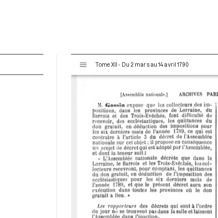
V
Tome XII - Du 2 mars au 14 avril 1790
i
s
u
a
l
i
s
e
u
r
M
i
r
a
d