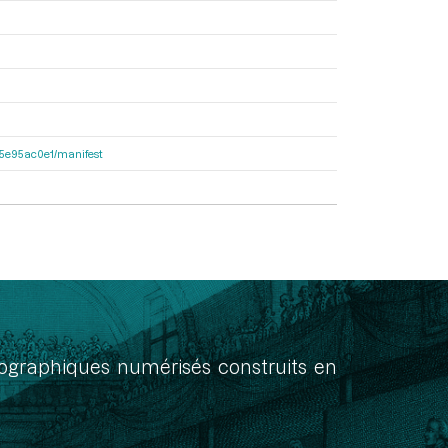
a55e95ac0e1/manifest
onographiques numérisés construits en