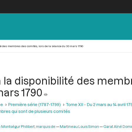
ité des membres des comités, lors de la séance du 30 mars 1790
à la disponibilité des memb
mars 1790
se
Première série (1787-1799)
Tome XII - Du 2 mars au 14 avril 17
bres qui sont de plusieurs comités
 Montségur Philibert, marquis de
Martineau Louis Simon
Garat Aîné Dom