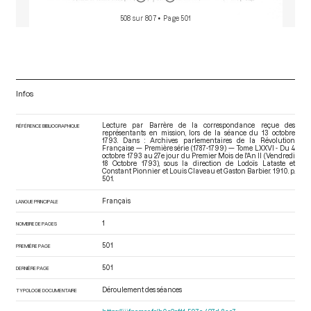
508 sur 807
• Page 501
Infos
Lecture par Barrère de la correspondance reçue des
RÉFÉRENCE BIBLIOGRAPHIQUE
représentants en mission, lors de la séance du 13 octobre
1793. Dans : Archives parlementaires de la Révolution
Française — Première série (1787-1799) — Tome LXXVI - Du 4
octobre 1793 au 27e jour du Premier Mois de l'An II (Vendredi
18 Octobre 1793)
, sous la direction de Lodoïs Lataste et
Constant Pionnier et Louis Claveau et Gaston Barbier. 1910. p.
501.
Français
LANGUE PRINCIPALE
1
NOMBRE DE PAGES
501
PREMIÈRE PAGE
501
DERNIÈRE PAGE
Déroulement des séances
TYPOLOGIE DOCUMENTAIRE