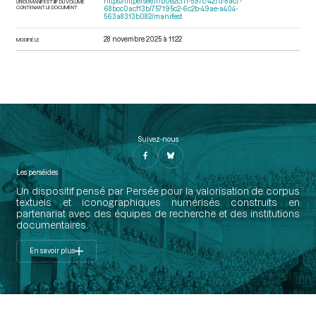
https://iiif.persee.fr/b0e2cf11-597c-427d-8ac7-
URI DU MANIFEST IIIF DU VOLUME
CONTENANT LE DOCUMENT
68bcc0acf13b/757195c2-6c2b-49ae-a404-
563a8313b082/manifest
28 novembre 2025 à 11:22
MODIFIÉ LE
Suivez-nous
Les perséides
Un dispositif pensé par Persée pour la valorisation de corpus
textuels et iconographiques numérisés construits en
partenariat avec des équipes de recherche et des institutions
documentaires.
En savoir plus