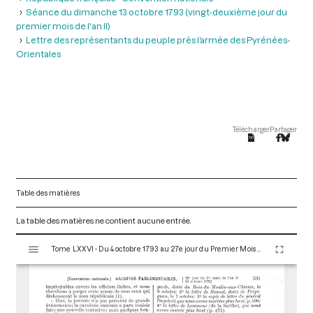
Séance du dimanche 13 octobre 1793 (vingt-deuxième jour du
premier mois de l'an II)
Lettre des représentants du peuple près l’armée des Pyrénées-
Orientales
Télécharger
Partager
Table des matières
La table des matières ne contient aucune entrée.
V
Tome LXXVI - Du 4 octobre 1793 au 27e jour du Premier Mois de l'An II (Vendredi 18 Octobre 1793)
i
s
u
a
l