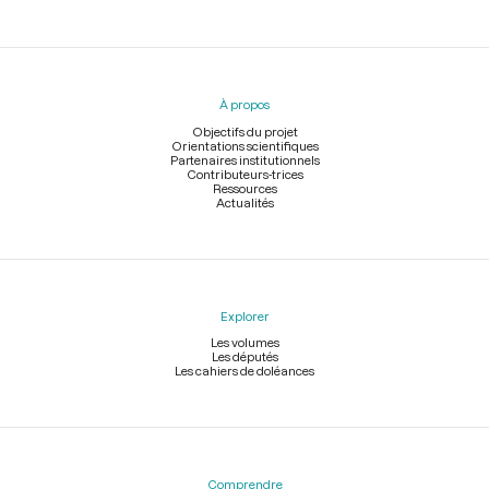
Menu
du
pied
À propos
de
page
Objectifs du projet
Orientations scientifiques
Partenaires institutionnels
Contributeurs-trices
Ressources
Actualités
Explorer
Les volumes
Les députés
Les cahiers de doléances
Comprendre