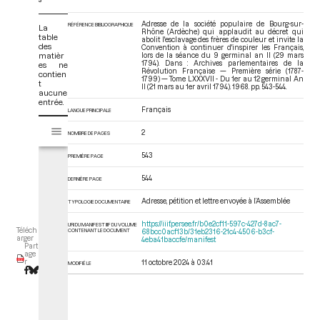
Adresse de la société populaire de Bourg-sur-
RÉFÉRENCE BIBLIOGRAPHIQUE
La
Rhône (Ardèche) qui applaudit au décret qui
table
abolit l'esclavage des frères de couleur et invite la
des
Convention à continuer d'inspirer les Français,
matièr
lors de la séance du 9 germinal an II (29 mars
1794). Dans : Archives parlementaires de la
es ne
Révolution Française — Première série (1787-
contien
1799) — Tome LXXXVII - Du 1er au 12 germinal An
t
II (21 mars au 1er avril 1794)
. 1968. pp. 543-544.
aucune
entrée.
Français
LANGUE PRINCIPALE
V
Tome LXXXVII - Du 1er au 12 germinal An II (21 mars au 1er avril 1794)
2
i
NOMBRE DE PAGES
s
543
PREMIÈRE PAGE
u
a
544
DERNIÈRE PAGE
l
i
Adresse, pétition et lettre envoyée à l’Assemblée
TYPOLOGIE DOCUMENTAIRE
s
https://iiif.persee.fr/b0e2cf11-597c-427d-8ac7-
URI DU MANIFEST IIIF DU VOLUME
e
Téléch
CONTENANT LE DOCUMENT
68bcc0acf13b/31eb2316-21c4-4506-b3cf-
arger
4eba41baccfe/manifest
u
Part
age
r
r
11 octobre 2024 à 03:41
MODIFIÉ LE
M
i
r
a