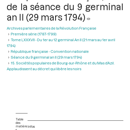
de la séance du 9 germinal
an II (29 mars 1794)
Archives parlementaires de la Révolution Française
Première série (1787-1799)
Tome LXXXVII - Du 1er au 12 germinal An II (21 mars au 1er avril
1794)
République française - Convention nationale
Séance du 9 germinal an II (29 mars 1794)
15. Sociétés populaires de Bourg-sur-Rhône et du Mas d’Azil.
Applaudissent au décret qui libère les noirs
Table
des
matière
Infos
s