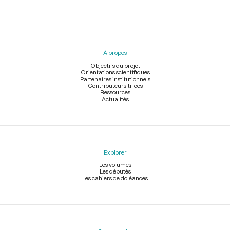
Menu
du
pied
À propos
de
page
Objectifs du projet
Orientations scientifiques
Partenaires institutionnels
Contributeurs-trices
Ressources
Actualités
Explorer
Les volumes
Les députés
Les cahiers de doléances