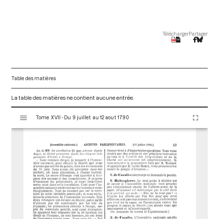
Télécharger
Partager
Table des matières
La table des matières ne contient aucune entrée.
V
Tome XVII - Du 9 juillet au 12 aout 1790
i
s
u
a
l
i
s
e
u
r
M