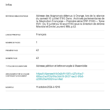
Infos
Adresse des Avignonais détenus à Orange, lors de la séance
RÉFÉRENCE BIBLIOGRAPHIQUE
du samedi 10 juillet 1790. Dans : Archives parlementaires de
la Révolution Française — Première série (1787-1799) — Tome
XVII - Du 9 juillet au 12 aout 1790
, sous la direction de Jérôme
Mavidal et Emile Laurent. 1884. p. 43.
Français
LANGUE PRINCIPALE
1
NOMBRE DE PAGES
43
PREMIÈRE PAGE
43
DERNIÈRE PAGE
Adresse, pétition et lettre envoyée à l’Assemblée
TYPOLOGIE DOCUMENTAIRE
https://iiif.persee.fr/b0e2cf11-597c-427d-8ac7-
URI DU MANIFEST IIIF DU VOLUME
CONTENANT LE DOCUMENT
68bcc0acf13b/9bc3d419-2607-4ec0-9fb6-
c238b3be1592/manifest
11 octobre 2024 à 12:16
MODIFIÉ LE