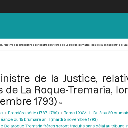
ice, relative à la procédure à l'encontre des frères de La Roque-Tremaria, lors de la séance du 15 brum
nistre de la Justice, rela
s de La Roque-Tremaria, lo
vembre 1793)
se
Première série (1787-1799)
Tome LXXVIII - Du 8 au 20 brumair
éance du 15 brumaire an II (mardi 5 novembre 1793)
 Delaroque Tremaria frères seront traduits sans délai au tribunal r