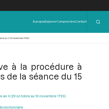
Rechercher
Menu
À propos
Explorer
Comprendre
Contact
de
l'en-
tête
aire an II (5 novembre 1793)
tive à la procédure à
rs de la séance du 15
e an II (29 octobre au 10 novembre 1793)
évolutionnaire