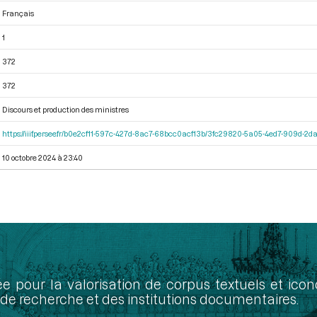
Français
1
372
372
Discours et production des ministres
https://iiif.persee.fr/b0e2cf11-597c-427d-8ac7-68bcc0acf13b/3fc29820-5a05-4ed7-909d-
10 octobre 2024 à 23:40
ée pour la valorisation de corpus textuels et ic
de recherche et des institutions documentaires.