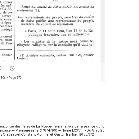
 804
• Page 372
 l'encontre des frères de La Roque-Tremaria, lors de la séance du 15
ançaise — Première série (1787-1799) — Tome LXXVIII - Du 8 au 20
uis Claveau et Constant Pionnier et Gaston Barbier. 1911. p. 372.