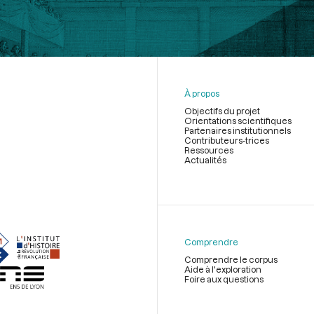
À propos
Objectifs du projet
Orientations scientifiques
Partenaires institutionnels
Contributeurs-trices
Ressources
Actualités
Menu
du
pied
de
Comprendre
page
Comprendre le corpus
Aide à l'exploration
Foire aux questions