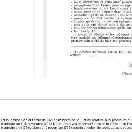
379 sur
Louis-Jérôme Gohier. Lettre de Gohier, ministre de la Justice, relative à la procédure à
brumaire an II (5 novembre 1793). Dans : Archives parlementaires de la Révolution Fr
brumaire an II (29 octobre au 10 novembre 1793)
, sous la direction de Lodoïs Lataste et Lo