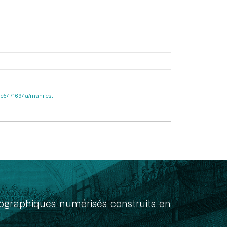
2dac5471694a/manifest
onographiques numérisés construits en