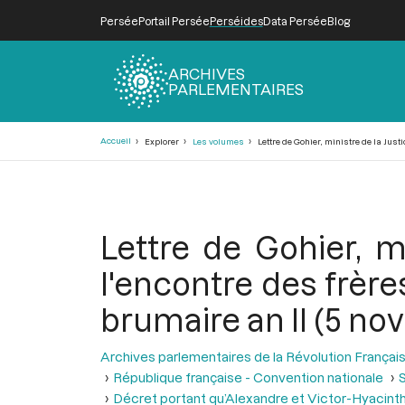
Persée
Portail Persée
Perséides
Data Persée
Blog
ARCHIVES
PARLEMENTAIRES
Fil
Accueil
Explorer
Les volumes
Lettre de Gohier, ministre de la Just
d'Ariane
Lettre de Gohier, mi
l'encontre des frère
brumaire an II (5 no
Archives parlementaires de la Révolution Françai
République française - Convention nationale
S
Décret portant qu’Alexandre et Victor-Hyacinthe