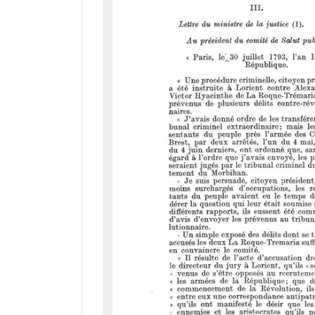
a
d
o
r