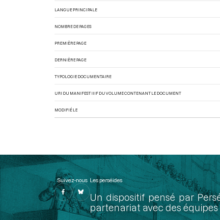
LANGUE PRINCIPALE
NOMBRE DE PAGES
PREMIÈRE PAGE
DERNIÈRE PAGE
TYPOLOGIE DOCUMENTAIRE
URI DU MANIFEST IIIF DU VOLUME CONTENANT LE DOCUMENT
MODIFIÉ LE
Suivez-nous
Les perséides
Un dispositif pensé par Pers
partenariat avec des équipes 