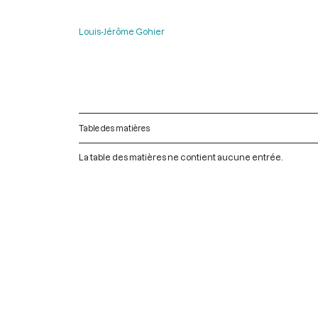
Louis-Jérôme Gohier
Table des matières
La table des matières ne contient aucune entrée.