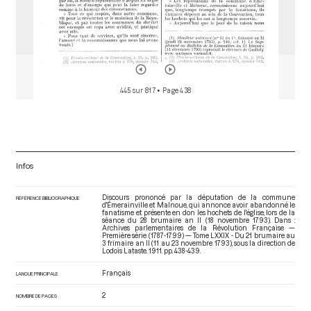
445 sur 817
• Page 438
Infos
Discours prononcé par la députation de la commune
RÉFÉRENCE BIBLIOGRAPHIQUE
d'Émerainville et Malnoue, qui annonce avoir abandonné le
fanatisme et présente en don les hochets de l'église, lors de la
séance du 28 brumaire an II (18 novembre 1793). Dans :
Archives parlementaires de la Révolution Française —
Première série (1787-1799) — Tome LXXIX - Du 21 brumaire au
3 frimaire an II (11 au 23 novembre 1793)
, sous la direction de
Lodoïs Lataste. 1911. pp. 438-439.
Français
LANGUE PRINCIPALE
2
NOMBRE DE PAGES