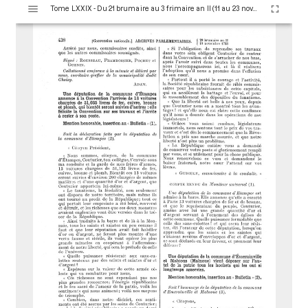
V
Tome LXXIX - Du 21 brumaire au 3 frimaire an II (11 au 23 novembre 1793)
i
s
u
a
l
i
s
e
u
r
M
i
r
a
d
o
r