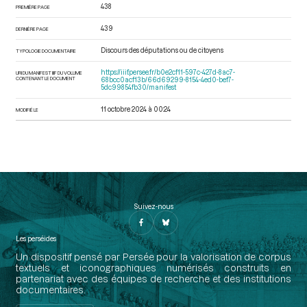
438
PREMIÈRE PAGE
439
DERNIÈRE PAGE
Discours des députations ou de citoyens
TYPOLOGIE DOCUMENTAIRE
https://iiif.persee.fr/b0e2cf11-597c-427d-8ac7-
URI DU MANIFEST IIIF DU VOLUME
CONTENANT LE DOCUMENT
68bcc0acf13b/66d69299-8154-4ed0-bef7-
5dc99854fb30/manifest
11 octobre 2024 à 00:24
MODIFIÉ LE
Suivez-nous
Les perséides
Un dispositif pensé par Persée pour la valorisation de corpus
textuels et iconographiques numérisés construits en
partenariat avec des équipes de recherche et des institutions
documentaires.