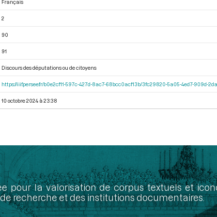
Français
2
90
91
Discours des députations ou de citoyens
https://iiif.persee.fr/b0e2cf11-597c-427d-8ac7-68bcc0acf13b/3fc29820-5a05-4ed7-909d-
10 octobre 2024 à 23:38
ée pour la valorisation de corpus textuels et ic
de recherche et des institutions documentaires.