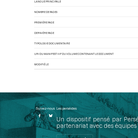
LANGUE PRINCIPALE
NOMBRE DE PAGES
PREMIÈRE PAGE
DERNIÈRE PAGE
TYPOLOGIE DOCUMENTAIRE
URI DU MANIFEST IIIF DU VOLUME CONTENANT LE DOCUMENT
MODIFIÉ LE
Suivez-nous
Les perséides
Un dispositif pensé par Pers
partenariat avec des équipes 