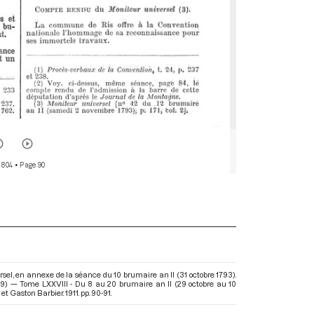
 804
• Page 90
sel, en annexe de la séance du 10 brumaire an II (31 octobre 1793).
99) — Tome LXXVIII - Du 8 au 20 brumaire an II (29 octobre au 10
t Gaston Barbier. 1911. pp. 90-91.