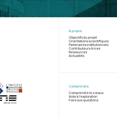
À propos
Objectifs du projet
Orientations scientifiques
Partenaires institutionnels
Contributeurs-trices
Ressources
Actualités
Menu
du
pied
de
Comprendre
page
Comprendre le corpus
Aide à l'exploration
Foire aux questions