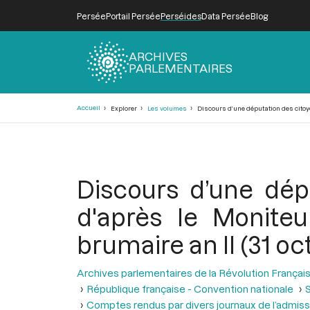
Persée
Portail Persée
Perséides
Data Persée
Blog
ARCHIVES
PARLEMENTAIRES
Fil
Accueil
Explorer
Les volumes
Discours d’une députation des citoye
d'Ariane
Discours d’une dép
d'après le Monite
brumaire an II (31 oc
Archives parlementaires de la Révolution Françai
République française - Convention nationale
S
Comptes rendus par divers journaux de l’admiss