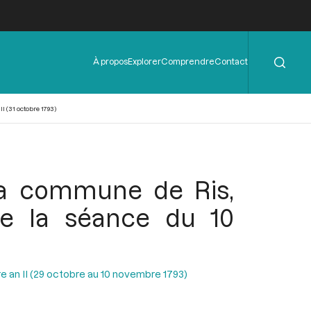
Rechercher
Menu
À propos
Explorer
Comprendre
Contact
de
l'en-
tête
 (31 octobre 1793)
 la commune de Ris,
de la séance du 10
e an II (29 octobre au 10 novembre 1793)