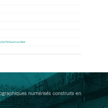
2dac5471694a/manifest
onographiques numérisés construits en