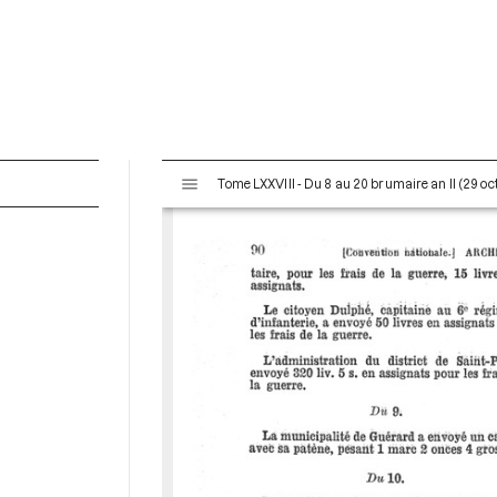
V
Tome LXXVIII - Du 8 au 20 brumaire an II (29 o
i
s
u
a
l
i
s
e
u
r
M
i
r