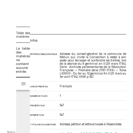
Table des
matières
Infos
La table
des
Adresse du conseil-général de la commune de
RÉFÉRENCE BIBLIOGRAPHIQUE
matières
Melun, qui invite la Convention à rester à son
ne
poste pour terrasser et confondre les traîtres, lors
contient
de la séance du 9 germinal an II (29 mars 1794).
Dans : Archives parlementaires de la Révolution
aucune
Française — Première série (1787-1799) — Tome
entrée.
LXXXVII - Du 1er au 12 germinal An II (21 mars au
1er avril 1794)
. 1968. p. 547.
V
Tome LXXXVII - Du 1er au 12 germinal An II (21 mars au 1er avril 1794)
i
Français
LANGUE PRINCIPALE
s
u
1
NOMBRE DE PAGES
a
547
PREMIÈRE PAGE
l
i
547
DERNIÈRE PAGE
s
e
Adresse, pétition et lettre envoyée à l’Assemblée
TYPOLOGIE DOCUMENTAIRE
u
Téléch