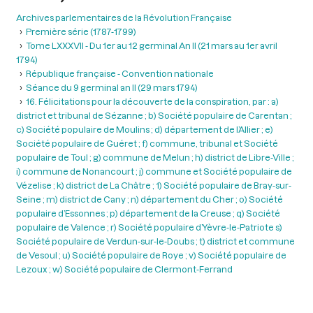
Archives parlementaires de la Révolution Française
Première série (1787-1799)
Tome LXXXVII - Du 1er au 12 germinal An II (21 mars au 1er avril
1794)
République française - Convention nationale
Séance du 9 germinal an II (29 mars 1794)
16. Félicitations pour la découverte de la conspiration, par : a)
district et tribunal de Sézanne ; b) Société populaire de Carentan ;
c) Société populaire de Moulins ; d) département de l’Allier ; e)
Société populaire de Guéret ; f) commune, tribunal et Société
populaire de Toul ; g) commune de Melun ; h) district de Libre-Ville ;
i) commune de Nonancourt ; j) commune et Société populaire de
Vézelise ; k) district de La Châtre ; 1) Société populaire de Bray-sur-
Seine ; m) district de Cany ; n) département du Cher ; o) Société
populaire d’Essonnes ; p) département de la Creuse ; q) Société
populaire de Valence ; r) Société populaire d’Yèvre-le-Patriote s)
Société populaire de Verdun-sur-le-Doubs ; t) district et commune
de Vesoul ; u) Société populaire de Roye ; v) Société populaire de
Lezoux ; w) Société populaire de Clermont-Ferrand