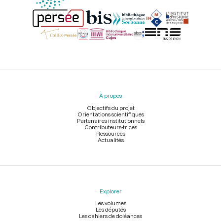
Menu
du
pied
À propos
de
page
Objectifs du projet
Orientations scientifiques
Partenaires institutionnels
Contributeurs-trices
Ressources
Actualités
Explorer
Les volumes
Les députés
Les cahiers de doléances