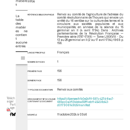
matière
Infos
s
Renvoi au comité de l'agriculture de l'adresse du
RÉFÉRENCE BIBLIOGRAPHIQUE
La
comité révolutionnaire de Thouars qui envoie un
table
arrêté du 16 ventôse sur la culture des terres et la
des
circulaire aux sociétés populaires et aux
matièr
municipalités, en annexe de la séance du 15
germinal an II (4 avril 1794). Dans : Archives
es ne
parlementaires de la Révolution Française —
contien
Première série (1787-1799) — Tome LXXXVIII - Du
t
13 au 28 germinal an II (2 au 17 avril 1794)
. 1969. p.
aucune
156.
entrée.
Français
LANGUE PRINCIPALE
V
Tome LXXXVIII - Du 13 au 28 germinal an II (2 au 17 avril 1794)
i
1
NOMBRE DE PAGES
s
u
156
PREMIÈRE PAGE
a
156
l
DERNIÈRE PAGE
i
Renvoi aux comités
TYPOLOGIE DOCUMENTAIRE
s
e
Téléch
https://iiif.persee.fr/b0e2cf11-597c-427d-8ac7-
URI DU MANIFEST IIIF DU VOLUME
arger
CONTENANT LE DOCUMENT
68bcc0acf13b/eba55ff1-eb11-4545-8d43-
u
Part
d017906149b5/manifest
age
r
r
M
11 octobre 2024 à 03:46
MODIFIÉ LE
i
r