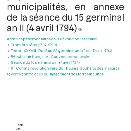
municipalités, en annexe
de la séance du 15 germinal
an II (4 avril 1794)
Archives parlementaires de la Révolution Française
Première série (1787-1799)
Tome LXXXVIII - Du 13 au 28 germinal an II (2 au 17 avril 1794)
République française - Convention nationale
Séance du 15 germinal an Il (4 avril 1794)
61. Comité révolutionnaire de Thouars. Souhaite des mesures
sévères contre ceux qui laisseraient des terres incultes
Table
des