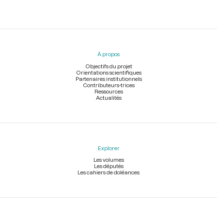
Menu
du
pied
À propos
de
page
Objectifs du projet
Orientations scientifiques
Partenaires institutionnels
Contributeurs-trices
Ressources
Actualités
Explorer
Les volumes
Les députés
Les cahiers de doléances