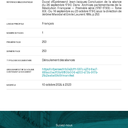
Duval d'Éprémesnil Jean-Jacques. Conclusion de la séance
RÉFÉRENCE BIBLIOGRAPHIQUE
du 26 septembre 1790. Dans : Archives parlementaires de la
Révolution Française — Première série (1787-1799) — Tome
XIX - Du 16 septembre au 23 octobre 1790
, sous la direction de
Jérôme Mavidal et Emile Laurent. 1884. p. 253.
Français
LANGUE PRINCIPALE
1
NOMBRE DE PAGES
253
PREMIÈRE PAGE
253
DERNIÈRE PAGE
Déroulement des séances
TYPOLOGIE DOCUMENTAIRE
https://iiif.persee.fr/b0e2cf11-597c-427d-8ac7-
URI DU MANIFEST IIIF DU VOLUME
CONTENANT LE DOCUMENT
68bcc0acf13b/6f80b006-e203-473b-917b-
25c2aaba59d9/manifest
10 octobre 2024 à 23:23
MODIFIÉ LE
Suivez-nous