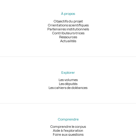
du
pied
À propos
de
page
Objectifs du projet
Orientations scientifiques
Partenaires institutionnels
Contributeurs-trices
Ressources
Actualités
Explorer
Les volumes
Les députés
Les cahiers de doléances
Comprendre
Comprendre le corpus
Aide à l'exploration
Foire aux questions