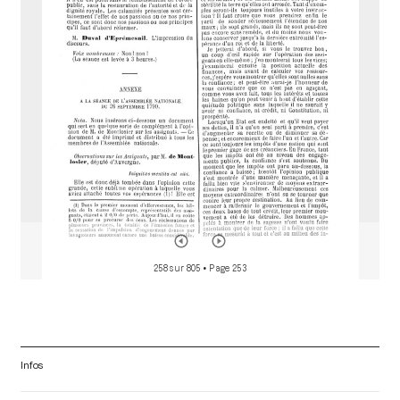
d
o
r
258 sur 805
• Page 253
Infos