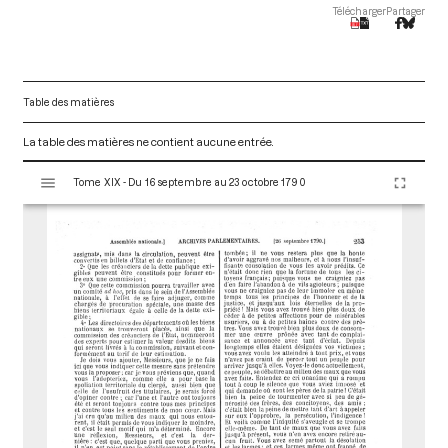
Télécharger
Partager
Table des matières
La table des matières ne contient aucune entrée.
V
Tome XIX - Du 16 septembre au 23 octobre 1790
i
s
u
a
l
i
s
e
u
r
M
i
r
a