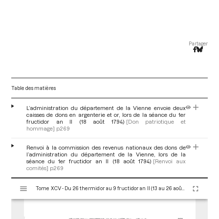
Partager
Table des matières
L’administration du département de la Vienne envoie deux
caisses de dons en argenterie et or, lors de la séance du 1er
fructidor an II (18 août 1794)
[Don patriotique et
hommage]
p.269
Renvoi à la commission des revenus nationaux des dons de
l’administration du département de la Vienne, lors de la
séance du 1er fructidor an II (18 août 1794)
[Renvoi aux
comités]
p.269
V
Tome XCV - Du 26 thermidor au 9 fructidor an II (13 au 26 août 1794)
i
s
u