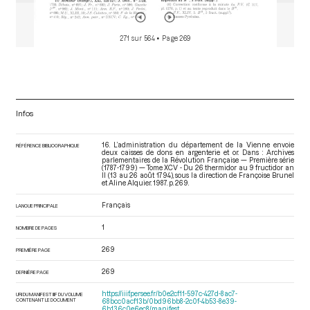
271 sur 564
• Page 269
Infos
16. L’administration du département de la Vienne envoie
RÉFÉRENCE BIBLIOGRAPHIQUE
deux caisses de dons en argenterie et or. Dans : Archives
parlementaires de la Révolution Française — Première série
(1787-1799) — Tome XCV - Du 26 thermidor au 9 fructidor an
II (13 au 26 août 1794)
, sous la direction de Françoise Brunel
et Aline Alquier. 1987. p. 269.
Français
LANGUE PRINCIPALE
1
NOMBRE DE PAGES
269
PREMIÈRE PAGE
269
DERNIÈRE PAGE
https://iiif.persee.fr/b0e2cf11-597c-427d-8ac7-
URI DU MANIFEST IIIF DU VOLUME
CONTENANT LE DOCUMENT
68bcc0acf13b/0bd96bb8-2c0f-4b53-8e39-
6b136c0e6ec8/manifest