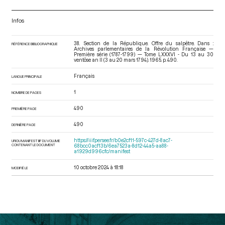
Infos
38. Section de la République. Offre du salpêtre. Dans :
RÉFÉRENCE BIBLIOGRAPHIQUE
Archives parlementaires de la Révolution Française —
Première série (1787-1799) — Tome LXXXVI - Du 13 au 30
ventôse an II (3 au 20 mars 1794)
. 1965. p. 490.
Français
LANGUE PRINCIPALE
1
NOMBRE DE PAGES
490
PREMIÈRE PAGE
490
DERNIÈRE PAGE
https://iiif.persee.fr/b0e2cf11-597c-427d-8ac7-
URI DU MANIFEST IIIF DU VOLUME
CONTENANT LE DOCUMENT
68bcc0acf13b/6ea7523a-8d12-44a5-aa88-
a1929d996cfc/manifest
10 octobre 2024 à 18:18
MODIFIÉ LE