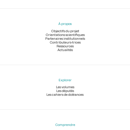
Menu
du
pied
À propos
de
page
Objectifs du projet
Orientations scientifiques
Partenaires institutionnels
Contributeurs-trices
Ressources
Actualités
Explorer
Les volumes
Les députés
Les cahiers de doléances
Comprendre