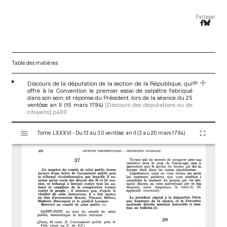
Partager
Table des matières
Discours de la députation de la section de la République, qui
offre à la Convention le premier essai de salpêtre fabriqué
dans son sein, et réponse du Président, lors de la séance du 25
ventôse an II (15 mars 1794)
[Discours des députations ou de
citoyens]
p.490
V
Tome LXXXVI - Du 13 au 30 ventôse an II (3 au 20 mars 1794)
i
s
u
a
l
i
s
e
u
r