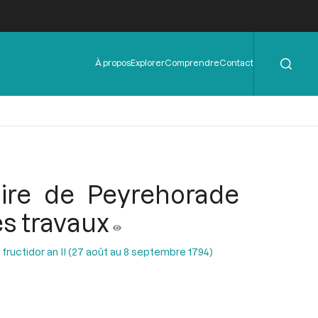
Rechercher
Menu
À propos
Explorer
Comprendre
Contact
de
l'en-
tête
aire de Peyrehorade
es travaux
 fructidor an II (27 août au 8 septembre 1794)