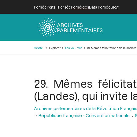
Persée
Portail Persée
Perséides
Data Persée
Blog
ARCHIVES
PARLEMENTAIRES
Fil
Accueil
Explorer
Les volumes
29. Mêmes félicitations de la sociét
d'Ariane
29. Mêmes félicita
(Landes), qui invite
Archives parlementaires de la Révolution Françai
République française - Convention nationale
S