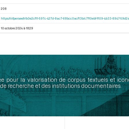
208
https://iiif.persee.fr/b0e2cf11-597c-427d-8ac7-68bcc0acf13b/c7f10ebf-f109-4b33-8947-59
10 octobre 2024 à 18:29
ée pour la valorisation de corpus textuels et ic
de recherche et des institutions documentaires.