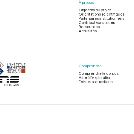
À propos
Objectifs du projet
Orientations scientifiques
Partenaires institutionnels
Contributeurs-trices
Ressources
Actualités
Menu
du
pied
de
Comprendre
page
Comprendre le corpus
Aide à l'exploration
Foire aux questions