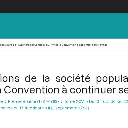
é populaire de Peyrehorade (Landes), qui invite la Convention à continuer ses travaux
tions de la société popul
 la Convention à continuer s
se
Première série (1787-1799)
Tome XCVI - Du 10 fructidor au 22
éance du 17 fructidor an II (3 septembre 1 794)