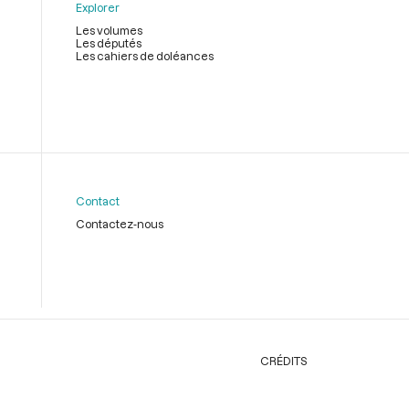
Explorer
Les volumes
Les députés
Les cahiers de doléances
Contact
Contactez-nous
CRÉDITS