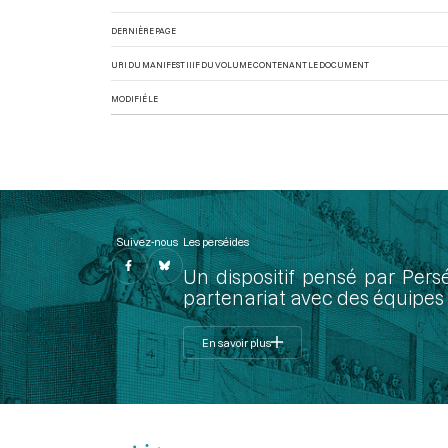
DERNIÈRE PAGE
URI DU MANIFEST IIIF DU VOLUME CONTENANT LE DOCUMENT
MODIFIÉ LE
Suivez-nous
Les perséides
Un dispositif pensé par Pers
partenariat avec des équipes 
En savoir plus