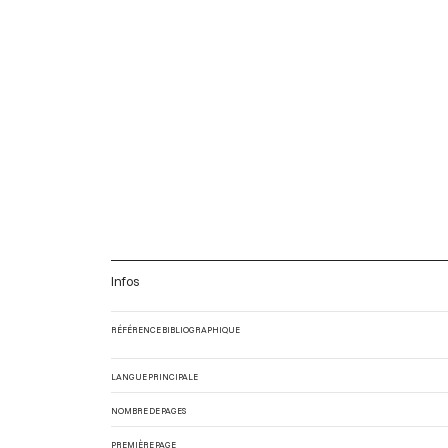
Infos
RÉFÉRENCE BIBLIOGRAPHIQUE
LANGUE PRINCIPALE
NOMBRE DE PAGES
PREMIÈRE PAGE