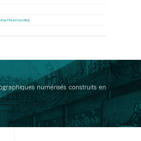
d2a84e7844/manifest
onographiques numérisés construits en