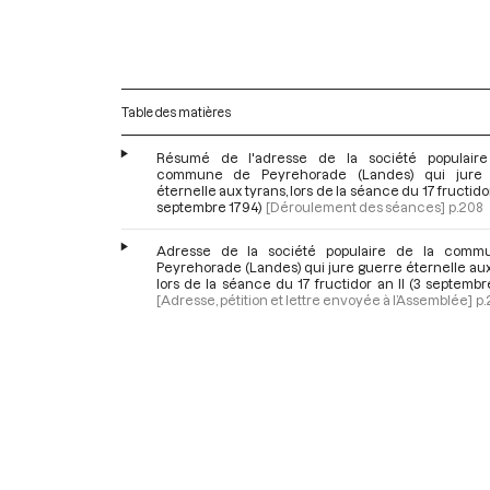
Table des matières
Résumé de l'adresse de la société populair
commune de Peyrehorade (Landes) qui jure 
éternelle aux tyrans, lors de la séance du 17 fructidor 
septembre 1794)
[Déroulement des séances]
p.208
Adresse de la société populaire de la comm
Peyrehorade (Landes) qui jure guerre éternelle aux
lors de la séance du 17 fructidor an II (3 septembr
[Adresse, pétition et lettre envoyée à l’Assemblée]
p.