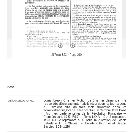
217 sur 823
• Page 210
Infos
Louis Joseph Charlier. Motion de Charlier demandant le
RÉFÉRENCE BIBLIOGRAPHIQUE
rapport du décret exemptant de la réquisition les jeunes gens
qui avaient plus de trois mois d'exercice dans les
administrations, lors de la séance du 15 septembre 1793. Dans
: Archives parlementaires de la Révolution Française —
Première série (1787-1799) — Tome LXXIV - Du 12 septembre
1793 au 22 septembre 1793
, sous la direction de Lodoïs
Lataste et Louis Claveau et Constant Pionnier et Gaston
Barbier. 1909. p. 210.