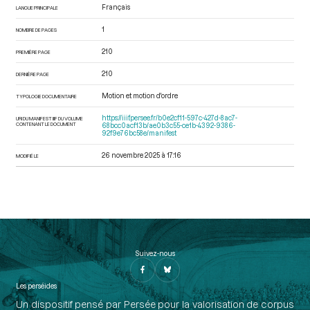
Français
LANGUE PRINCIPALE
1
NOMBRE DE PAGES
210
PREMIÈRE PAGE
210
DERNIÈRE PAGE
Motion et motion d'ordre
TYPOLOGIE DOCUMENTAIRE
https://iiif.persee.fr/b0e2cf11-597c-427d-8ac7-
URI DU MANIFEST IIIF DU VOLUME
CONTENANT LE DOCUMENT
68bcc0acf13b/ae0b3c55-ce1b-4392-9386-
92f9e76bc58e/manifest
26 novembre 2025 à 17:16
MODIFIÉ LE
Suivez-nous
Les perséides
Un dispositif pensé par Persée pour la valorisation de corpus