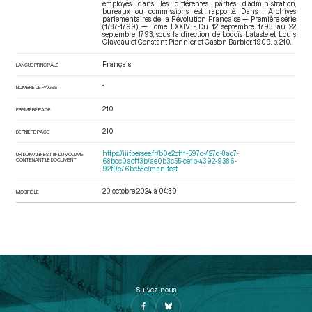
employés dans les différentes parties d’administration,
bureaux ou commissions, est rapporté. Dans : Archives
parlementaires de la Révolution Française — Première série
(1787-1799) — Tome LXXIV - Du 12 septembre 1793 au 22
septembre 1793
, sous la direction de Lodoïs Lataste et Louis
Claveau et Constant Pionnier et Gaston Barbier. 1909. p. 210.
Français
LANGUE PRINCIPALE
1
NOMBRE DE PAGES
210
PREMIÈRE PAGE
210
DERNIÈRE PAGE
https://iiif.persee.fr/b0e2cf11-597c-427d-8ac7-
URI DU MANIFEST IIIF DU VOLUME
CONTENANT LE DOCUMENT
68bcc0acf13b/ae0b3c55-ce1b-4392-9386-
92f9e76bc58e/manifest
20 octobre 2024 à 04:30
MODIFIÉ LE
Suivez-nous