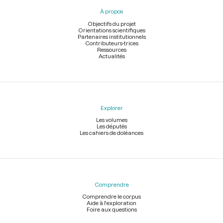
pied
À propos
de
page
Objectifs du projet
Orientations scientifiques
Partenaires institutionnels
Contributeurs-trices
Ressources
Actualités
Explorer
Les volumes
Les députés
Les cahiers de doléances
Comprendre
Comprendre le corpus
Aide à l'exploration
Foire aux questions