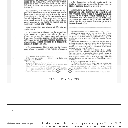
o
r
217 sur 823
• Page 210
Infos
Le décret exemptant de la réquisition depuis 18 jusqu’à 25
RÉFÉRENCE BIBLIOGRAPHIQUE
ans les jeunes gens qui avaient trois mois d’exercice comme