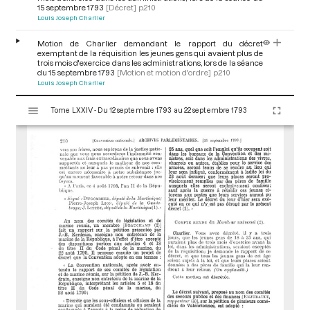
15 septembre 1793
[Décret]
p.210
Louis Joseph Charlier
Motion de Charlier demandant le rapport du décret
exemptant de la réquisition les jeunes gens qui avaient plus de
trois mois d'exercice dans les administrations, lors de la séance
du 15 septembre 1793
[Motion et motion d'ordre]
p.210
Louis Joseph Charlier
V
Tome LXXIV - Du 12 septembre 1793 au 22 septembre 1793
i
s
u
a
l
i
s
e
u
r
M
i
r
a
d